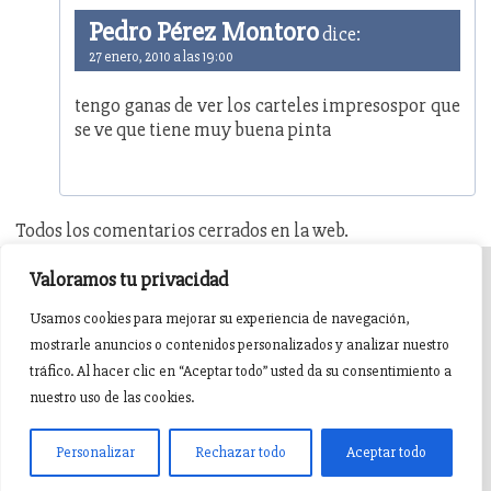
Pedro Pérez Montoro
dice:
27 enero, 2010 a las 19:00
tengo ganas de ver los carteles impresospor que
se ve que tiene muy buena pinta
Todos los comentarios cerrados en la web.
Valoramos tu privacidad
INICIO
AGENDA
NOTICIAS DE PASIÓN
Usamos cookies para mejorar su experiencia de navegación,
mostrarle anuncios o contenidos personalizados y analizar nuestro
NOTICIAS DE GLORIA
BREVES COFRADES
BANDAS
tráfico. Al hacer clic en “Aceptar todo” usted da su consentimiento a
nuestro uso de las cookies.
Pasión en Jaén ® v5.0.1. 2015 Sitio desarrollado y mantenido por
witandbit
Personalizar
Rechazar todo
Aceptar todo