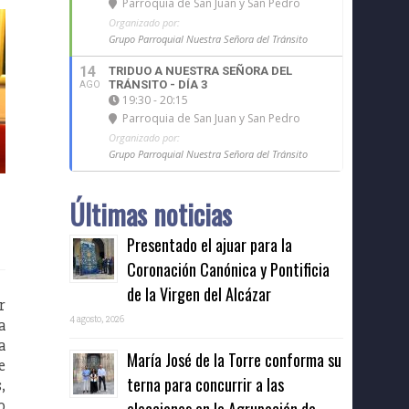
Parroquia de San Juan y San Pedro
Organizado por:
Grupo Parroquial Nuestra Señora del Tránsito
14
TRIDUO A NUESTRA SEÑORA DEL
TRÁNSITO - DÍA 3
AGO
19:30 - 20:15
Parroquia de San Juan y San Pedro
Organizado por:
Grupo Parroquial Nuestra Señora del Tránsito
Últimas noticias
Presentado el ajuar para la
Coronación Canónica y Pontificia
de la Virgen del Alcázar
r
4 agosto, 2026
a
a
María José de la Torre conforma su
e
terna para concurrir a las
,
o