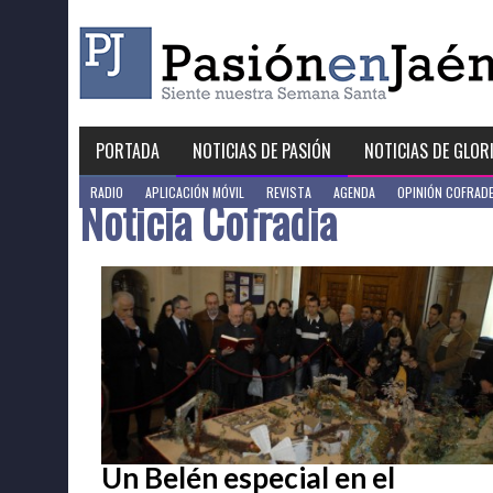
Skip
to
content
PORTADA
NOTICIAS DE PASIÓN
NOTICIAS DE GLOR
RADIO
APLICACIÓN MÓVIL
REVISTA
AGENDA
OPINIÓN COFRAD
Noticia Cofradia
Un Belén especial en el