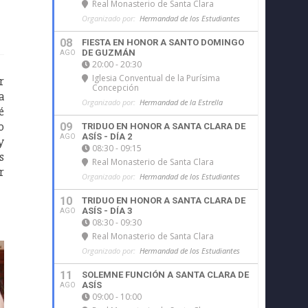
Real Monasterio de Santa Clara
Organizado por:
Hermandad de los Estudiantes
08
FIESTA EN HONOR A SANTO DOMINGO
DE GUZMÁN
AGO
20:00 - 20:30
Iglesia Conventual de la Purísima
r
Concepción
a
Organizado por:
Hermandad de la Estrella
é
o
09
TRIDUO EN HONOR A SANTA CLARA DE
ASÍS - DÍA 2
AGO
y
08:30 - 09:15
s
Real Monasterio de Santa Clara
r
Organizado por:
Hermandad de los Estudiantes
10
TRIDUO EN HONOR A SANTA CLARA DE
ASÍS - DÍA 3
AGO
08:30 - 09:30
Real Monasterio de Santa Clara
Organizado por:
Hermandad de los Estudiantes
11
SOLEMNE FUNCIÓN A SANTA CLARA DE
ASÍS
AGO
09:00 - 10:00