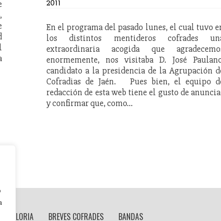
2011
e
,
e
En el programa del pasado lunes, el cual tuvo e
d
los distintos mentideros cofrades un
l
extraordinaria acogida que agradecemo
a
enormemente, nos visitaba D. José Paulano
candidato a la presidencia de la Agrupación d
Cofradias de Jaén. Pues bien, el equipo d
redacción de esta web tiene el gusto de anuncia
y confirmar que, como…
o
a
 DE GLORIA
BREVES COFRADES
BANDAS