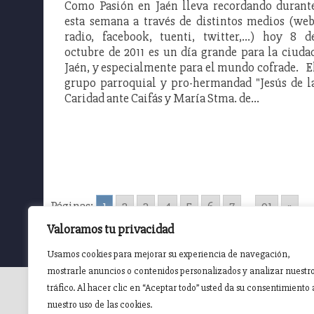
Como Pasión en Jaén lleva recordando durant
esta semana a través de distintos medios (web
radio, facebook, tuenti, twitter,...) hoy 8 d
octubre de 2011 es un día grande para la ciuda
Jaén, y especialmente para el mundo cofrade. E
grupo parroquial y pro-hermandad "Jesús de l
Caridad ante Caifás y María Stma. de…
Páginas:
1
2
3
4
5
6
7
...
91
»
Valoramos tu privacidad
Usamos cookies para mejorar su experiencia de navegación,
mostrarle anuncios o contenidos personalizados y analizar nuestr
tráfico. Al hacer clic en “Aceptar todo” usted da su consentimiento 
nuestro uso de las cookies.
INICIO
AGENDA
NOTICIAS DE PASIÓN
NOTICIAS