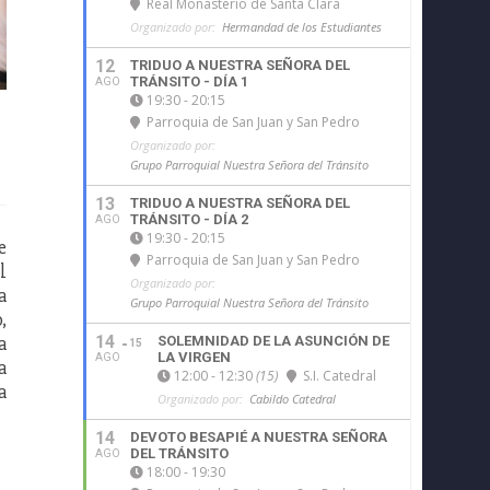
Real Monasterio de Santa Clara
Organizado por:
Hermandad de los Estudiantes
12
TRIDUO A NUESTRA SEÑORA DEL
TRÁNSITO - DÍA 1
AGO
19:30 - 20:15
Parroquia de San Juan y San Pedro
Organizado por:
Grupo Parroquial Nuestra Señora del Tránsito
13
TRIDUO A NUESTRA SEÑORA DEL
TRÁNSITO - DÍA 2
AGO
19:30 - 20:15
e
Parroquia de San Juan y San Pedro
l
Organizado por:
a
Grupo Parroquial Nuestra Señora del Tránsito
,
a
14
SOLEMNIDAD DE LA ASUNCIÓN DE
15
LA VIRGEN
AGO
a
12:00 - 12:30
(15)
S.I. Catedral
a
Organizado por:
Cabildo Catedral
14
DEVOTO BESAPIÉ A NUESTRA SEÑORA
DEL TRÁNSITO
AGO
18:00 - 19:30