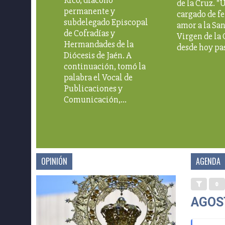
Rico, diácono
de la Cruz. "
permanente y
cargado de fe
subdelegado Episcopal
amor a la Sa
de Cofradías y
Virgen de la 
Hermandades de la
desde hoy p
Diócesis de Jaén. A
continuación, tomó la
palabra el Vocal de
Publicaciones y
Comunicación,…
OPINIÓN
AGENDA
AGOS