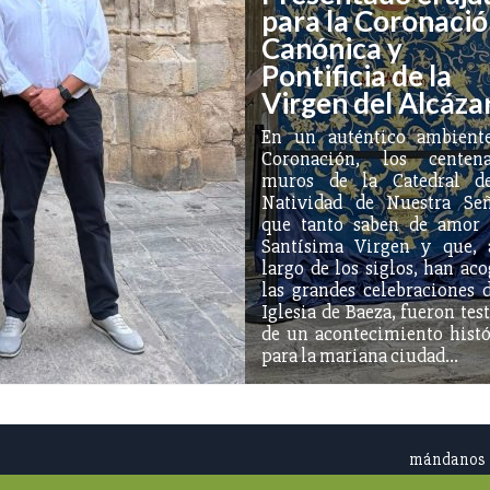
para la Coronaci
Canónica y
Pontificia de la
Virgen del Alcáza
En un auténtico ambient
Coronación, los centena
muros de la Catedral d
Natividad de Nuestra Señ
que tanto saben de amor 
Santísima Virgen y que, 
largo de los siglos, han ac
las grandes celebraciones 
Iglesia de Baeza, fueron tes
de un acontecimiento histó
para la mariana ciudad…
mándanos l