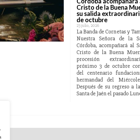
Córdoba acompañará 
Cristo de la Buena Mu
su salida extraordinari
de octubre
23 julio, 2026
La Banda de Cornetas y Ta
Nuestra Señora de la S
s del Miércoles de
Córdoba, acompañará al S
Cristo de la Buena Muer
agonizado por el
procesión extraordina
próximo 3 de octubre co
 Vera Cruz
del centenario fundacion
hermandad del Miércole
Después de su regreso a 
Santa de Jaén el pasado Lu
o
a