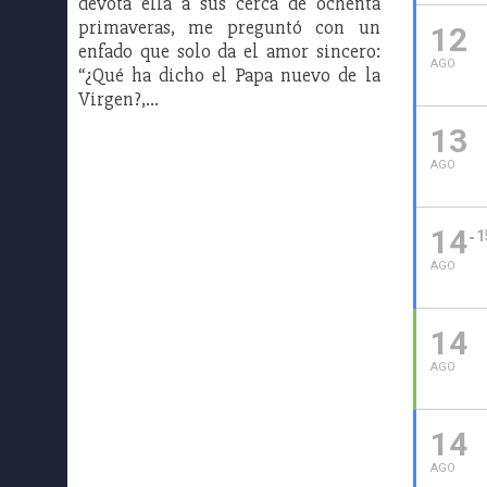
devota ella a sus cerca de ochenta
primaveras, me preguntó con un
12
enfado que solo da el amor sincero:
AGO
“¿Qué ha dicho el Papa nuevo de la
Virgen?,…
13
AGO
14
1
AGO
14
AGO
14
AGO