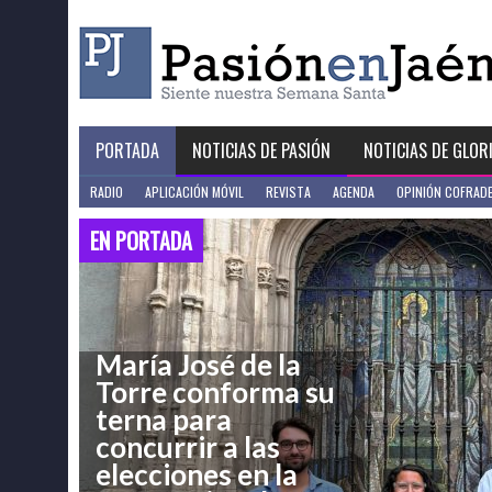
Skip
to
content
PORTADA
NOTICIAS DE PASIÓN
NOTICIAS DE GLOR
RADIO
APLICACIÓN MÓVIL
REVISTA
AGENDA
OPINIÓN COFRAD
EN PORTADA
María José de la
Torre conforma su
terna para
concurrir a las
elecciones en la