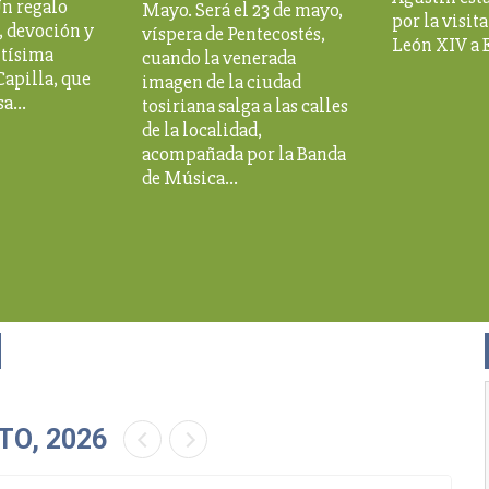
Un regalo
Mayo. Será el 23 de mayo,
por la visit
, devoción y
víspera de Pentecostés,
León XIV a 
ntísima
cuando la venerada
Capilla, que
imagen de la ciudad
asa…
tosiriana salga a las calles
de la localidad,
acompañada por la Banda
de Música…
TO, 2026