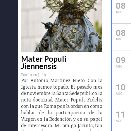
08
AGO
08
AGO
Mater Populi
09
Jiennensis
AGO
Pasión en Jaén
Por Antonio Martínez Nieto. Con la
10
Iglesia hemos topado. El pasado mes
de noviembre la Santa Sede publicó la
AGO
nota doctrinal Mater Populi Fidelis
con la que Roma ponía orden en cómo
hablar de la participación de la
11
Virgen en la Redención y en su papel
AGO
de intercesora. Mi amiga Jacinta, tan