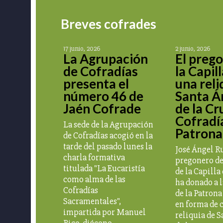
Breves cofrades
17 junio, 2026
2 junio, 2026
La Agrupación
El preg
de Cofradías
la Capil
presenta el
una reli
número 46 de
Santa Á
Jaén Cofrade
de la Cr
Cofradía
La sede de la Agrupación
Patrona
de Cofradías acogió en la
tarde del pasado lunes la
José Ángel R
charla formativa
pregonero de
titulada "La Eucaristía
de la Capilla 
como alma de las
ha donado a l
Cofradías
de la Patrona
Sacramentales",
en forma de 
impartida por Manuel
reliquia de 