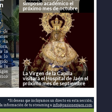
simposio académico el
ón
próximo mes de octubre
r
e de
rios
e la
ora,
a la
a lo
ogido
de la
tigos
La Virgen de la Capilla
rico
visitará el Hospital de Jaén el
próximo mes de septiembre
*Si deseas que incluyamos un directo en esta sección,
a información de tu streaming a
info@pasionenjaen.com
.