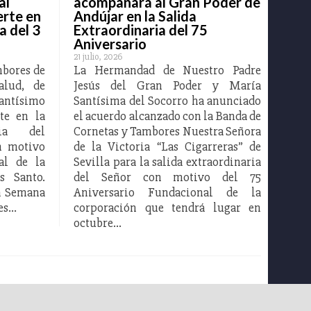
al
acompañará al Gran Poder de
erte en
Andújar en la Salida
a del 3
Extraordinaria del 75
Aniversario
21 julio, 2026
mbores de
La Hermandad de Nuestro Padre
alud, de
Jesús del Gran Poder y María
antísimo
Santísima del Socorro ha anunciado
te en la
el acuerdo alcanzado con la Banda de
ria del
Cornetas y Tambores Nuestra Señora
n motivo
de la Victoria “Las Cigarreras” de
al de la
Sevilla para la salida extraordinaria
s Santo.
del Señor con motivo del 75
la Semana
Aniversario Fundacional de la
nes…
corporación que tendrá lugar en
octubre…