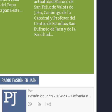
actualidad Párroco de
a del Papa
San Félix de Valois de
España este…
Jaén, Canónigo de la
Catedral y Profesor del
Centro de Estudios San
Eufrasio de Jaén y de la
Facultad…
RADIO PASIÓN EN JAÉN