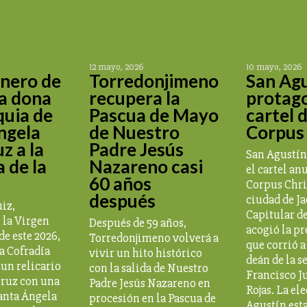
12 mayo, 2026
10 mayo, 2026
onero de
Torredonjimeno
San Agu
la dona
recupera la
protago
quia de
Pascua de Mayo
cartel d
ngela
de Nuestro
Corpus 
uz a la
Padre Jesús
San Agustín
 de la
Nazareno casi
el cartel an
60 años
Corpus Chris
después
ciudad de Ja
uiz,
Capitular de
 la Virgen
Después de 59 años,
acogió la p
de este 2026,
Torredonjimeno volverá a
que corrió a
a Cofradía
vivir un hito histórico
deán de la s
 un relicario
con la salida de Nuestro
Francisco J
cruz con una
Padre Jesús Nazareno en
Rojas. La el
Santa Ángela
procesión en la Pascua de
Agustín est