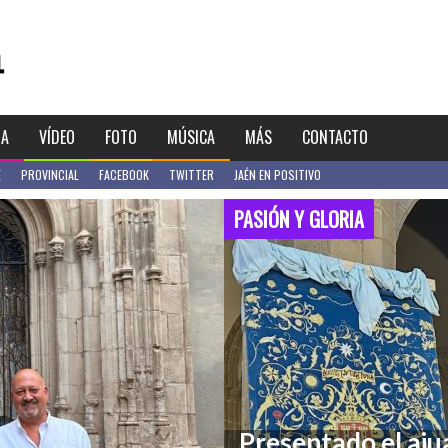
IA
VÍDEO
FOTO
MÚSICA
MÁS
CONTACTO
E
PROVINCIAL
FACEBOOK
TWITTER
JAÉN EN POSITIVO
PASIÓN Y GLORIA
Presentado el aju