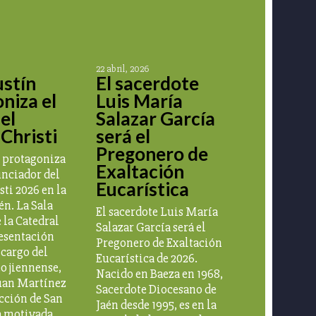
22 abril, 2026
stín
El sacerdote
niza el
Luis María
el
Salazar García
Christi
será el
Pregonero de
 protagoniza
Exaltación
unciador del
Eucarística
ti 2026 en la
én. La Sala
El sacerdote Luis María
 la Catedral
Salazar García será el
resentación
Pregonero de Exaltación
 cargo del
Eucarística de 2026.
eo jiennense,
Nacido en Baeza en 1968,
uan Martínez
Sacerdote Diocesano de
ección de San
Jaén desde 1995, es en la
a motivada