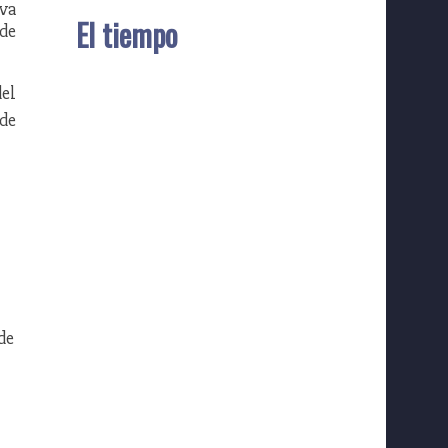
eva
El tiempo
 de
del
ede
de