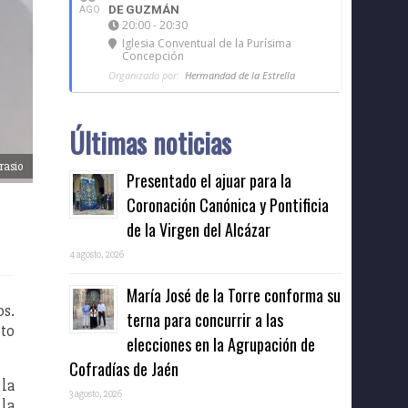
DE GUZMÁN
AGO
20:00 - 20:30
Iglesia Conventual de la Purísima
Concepción
Organizado por:
Hermandad de la Estrella
Últimas noticias
rasio
Presentado el ajuar para la
Coronación Canónica y Pontificia
de la Virgen del Alcázar
4 agosto, 2026
María José de la Torre conforma su
os.
terna para concurrir a las
nto
elecciones en la Agrupación de
Cofradías de Jaén
 la
3 agosto, 2026
 la