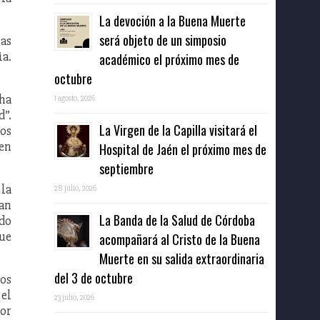
La devoción a la Buena Muerte
será objeto de un simposio
las
ia.
académico el próximo mes de
octubre
 ha
1 agosto, 2026
d”.
La Virgen de la Capilla visitará el
nos
ien
Hospital de Jaén el próximo mes de
septiembre
 la
28 julio, 2026
han
La Banda de la Salud de Córdoba
ndo
que
acompañará al Cristo de la Buena
Muerte en su salida extraordinaria
del 3 de octubre
los
 el
23 julio, 2026
por