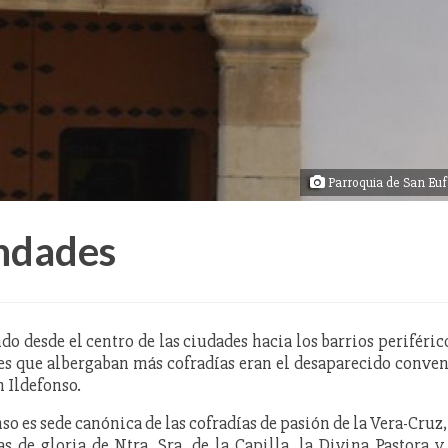
Parroquia de San Euf
ndades
do desde el centro de las ciudades hacia los barrios periféric
res que albergaban más cofradías eran el desaparecido conve
n Ildefonso.
so es sede canónica de las cofradías de pasión de la Vera-Cruz,
s de gloria de Ntra. Sra. de la Capilla, la Divina Pastora y