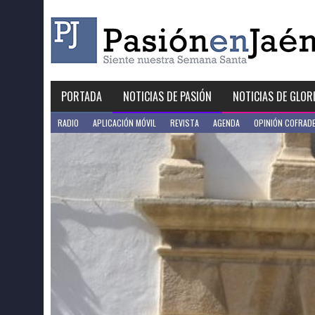
Skip
to
content
PORTADA
NOTICIAS DE PASIÓN
NOTICIAS DE GLOR
RADIO
APLICACIÓN MÓVIL
REVISTA
AGENDA
OPINIÓN COFRAD