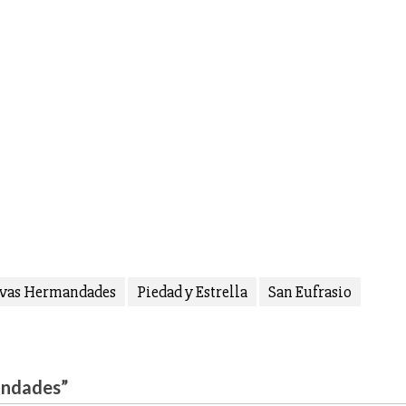
vas Hermandades
Piedad y Estrella
San Eufrasio
andades
”