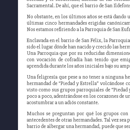
Sacramental. De ahí, que el barrio de San Ildefo
No obstante, en los últimos años se está dando 
últimas cinco hermandades erigidas canónicamen
Nos estamos refiriendo a la Parroquia de San Eufr
Enclavada en el barrio de San Félix, la Parroquia
sido el lugar dónde han nacido y crecido las herm
Una Parroquia que por su reducidas dimensiones
con vocación de cofradía han tenido que emigr
aprendida durante los años iniciales bajo su amp
Una feligresía que pese a no tener a ninguna h
hermandad de “Piedad y Estrella” volcándose co
visto como sus grupos parroquiales de “Piedad y
poco a poco, adentrándose en los corazones de u
acostumbrar a un adiós constante.
Muchos se preguntan por qué los grupos con v
antecedentes de otras hermandades. Tal vez sea po
barrio de albergar una hermandad, puede que sea 