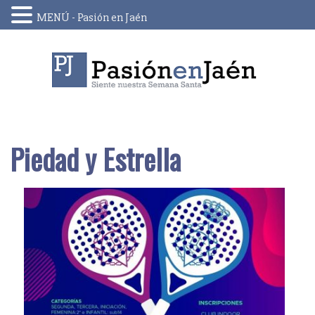
MENÚ - Pasión en Jaén
Skip
to
content
Piedad y Estrella