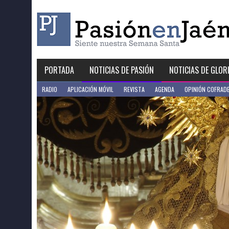
Skip
to
content
PORTADA
NOTICIAS DE PASIÓN
NOTICIAS DE GLOR
RADIO
APLICACIÓN MÓVIL
REVISTA
AGENDA
OPINIÓN COFRAD