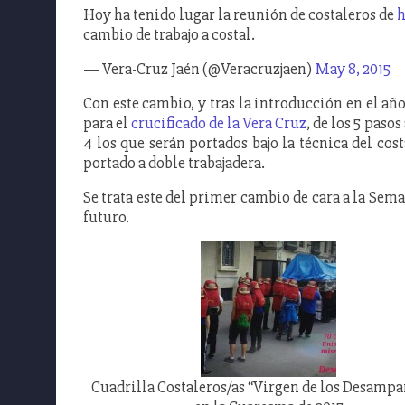
Hoy ha tenido lugar la reunión de costaleros de
h
cambio de trabajo a costal.
— Vera-Cruz Jaén (@Veracruzjaen)
May 8, 2015
Con este cambio, y tras la introducción en el año
para el
crucificado de la Vera Cruz
, de los 5 paso
4 los que serán portados bajo la técnica del cos
portado a doble trabajadera.
Se trata este del primer cambio de cara a la Sema
futuro.
Cuadrilla Costaleros/as “Virgen de los Desampa