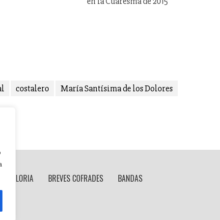
en la Cuaresma de 2015
al
costalero
María Santísima de los Dolores
o
a
 DE GLORIA
BREVES COFRADES
BANDAS
it