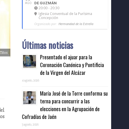
DE GUZMÁN
AGO
20:00 - 20:30
Iglesia Conventual de la Purísima
Concepción
Organizado por:
Hermandad de la Estrella
Últimas noticias
itos
Presentado el ajuar para la
Coronación Canónica y Pontificia
de la Virgen del Alcázar
4 agosto, 2026
María José de la Torre conforma su
terna para concurrir a las
elecciones en la Agrupación de
del
Cofradías de Jaén
los
3 agosto, 2026