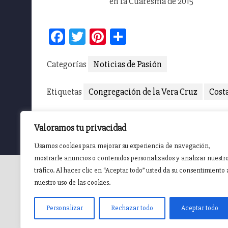
en la Cuaresma de 2015
Facebook
Twitter
Pinterest
Compartir
Categorías
Noticias de Pasión
Etiquetas
Congregación de la Vera Cruz
Cost
Valoramos tu privacidad
Todos los comentarios cerrados en la web.
Usamos cookies para mejorar su experiencia de navegación,
mostrarle anuncios o contenidos personalizados y analizar nuestr
tráfico. Al hacer clic en “Aceptar todo” usted da su consentimiento 
nuestro uso de las cookies.
INICIO
AGENDA
NOTICIAS DE PASIÓN
NOTICIAS
Personalizar
Rechazar todo
Aceptar todo
Pasión en Jaén ® v5.0.1. 2015 Sitio desarrollado y mantenido por
witandb