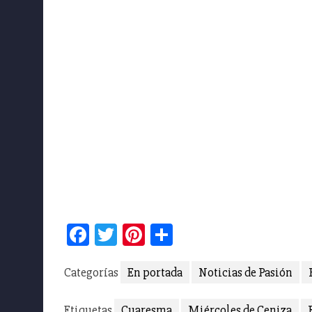
Facebook
Twitter
Pinterest
Compartir
Categorías
En portada
Noticias de Pasión
Etiquetas
Cuaresma
Miércoles de Ceniza