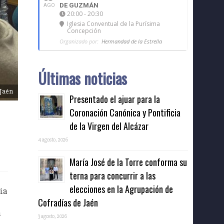
DE GUZMÁN
AGO
20:00 - 20:30
Iglesia Conventual de la Purísima
Concepción
Organizado por:
Hermandad de la Estrella
Últimas noticias
 Jaén
Presentado el ajuar para la
Coronación Canónica y Pontificia
de la Virgen del Alcázar
4 agosto, 2026
María José de la Torre conforma su
terna para concurrir a las
elecciones en la Agrupación de
ia
Cofradías de Jaén
n
3 agosto, 2026