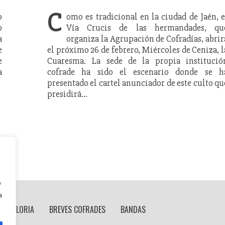
C
o
omo es tradicional en la ciudad de Jaén, e
o
Vía Crucis de las hermandades, qu
a
organiza la Agrupación de Cofradías, abrir
e
el próximo 26 de febrero, Miércoles de Ceniza, l
e
Cuaresma. La sede de la propia institució
a
cofrade ha sido el escenario donde se h
presentado el cartel anunciador de este culto qu
presidirá…
o
a
 DE GLORIA
BREVES COFRADES
BANDAS