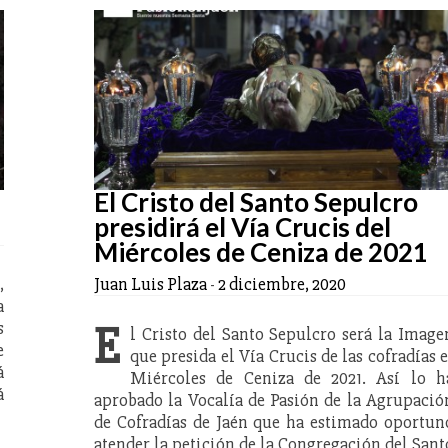
El Cristo del Santo Sepulcro
presidirá el Vía Crucis del
Miércoles de Ceniza de 2021
,
Juan Luis Plaza
-
2 diciembre, 2020
a
s
E
l Cristo del Santo Sepulcro será la Image
e
que presida el Vía Crucis de las cofradías e
á
Miércoles de Ceniza de 2021. Así lo h
á
aprobado la Vocalía de Pasión de la Agrupació
de Cofradías de Jaén que ha estimado oportun
atender la petición de la Congregación del Sant