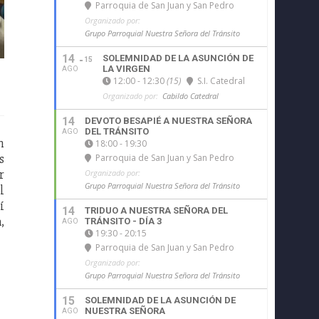
Parroquia de San Juan y San Pedro
Organizado por:
Grupo Parroquial Nuestra Señora del Tránsito
14
SOLEMNIDAD DE LA ASUNCIÓN DE
15
LA VIRGEN
AGO
12:00 - 12:30
(15)
S.I. Catedral
Organizado por:
Cabildo Catedral
14
DEVOTO BESAPIÉ A NUESTRA SEÑORA
DEL TRÁNSITO
AGO
n
18:00 - 19:30
s
Parroquia de San Juan y San Pedro
r
Organizado por:
Grupo Parroquial Nuestra Señora del Tránsito
l
í
14
TRIDUO A NUESTRA SEÑORA DEL
,
TRÁNSITO - DÍA 3
AGO
19:30 - 20:15
Parroquia de San Juan y San Pedro
Organizado por:
Grupo Parroquial Nuestra Señora del Tránsito
15
SOLEMNIDAD DE LA ASUNCIÓN DE
NUESTRA SEÑORA
AGO