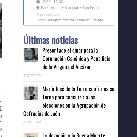
12:00 - 13:00
Parroquia de San Juan y San Pedro
Organizado por:
Grupo Parroquial Nuestra Señora del Tránsito
Últimas noticias
Presentado el ajuar para la
Coronación Canónica y Pontificia
de la Virgen del Alcázar
4 agosto, 2026
María José de la Torre conforma su
terna para concurrir a las
n
elecciones en la Agrupación de
l
Cofradías de Jaén
a
n
3 agosto, 2026
o
La devoción a la Buena Muerte
o