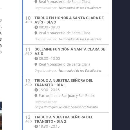
Real Monasterio de Santa Clara
Organizado por:
Hermandad de los Estudiantes
10
TRIDUO EN HONOR A SANTA CLARA DE
s
ASÍS - DÍA 3
AGO
,
08:30 - 09:30
,
Real Monasterio de Santa Clara
s
Organizado por:
Hermandad de los Estudiantes
a
11
SOLEMNE FUNCIÓN A SANTA CLARA DE
s
ASÍS
AGO
09:00 - 10:00
Real Monasterio de Santa Clara
Organizado por:
Hermandad de los Estudiantes
12
TRIDUO A NUESTRA SEÑORA DEL
TRÁNSITO - DÍA 1
AGO
19:30 - 20:15
Parroquia de San Juan y San Pedro
Organizado por:
Grupo Parroquial Nuestra Señora del Tránsito
13
TRIDUO A NUESTRA SEÑORA DEL
TRÁNSITO - DÍA 2
AGO
19:30 - 20:15