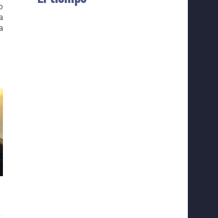
o
a
a