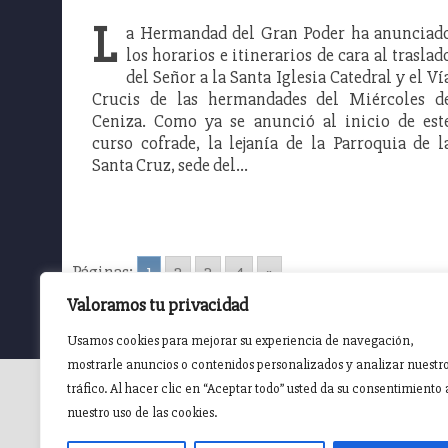
L
a Hermandad del Gran Poder ha anunciad
los horarios e itinerarios de cara al traslad
del Señor a la Santa Iglesia Catedral y el Ví
Crucis de las hermandades del Miércoles d
Ceniza. Como ya se anunció al inicio de est
curso cofrade, la lejanía de la Parroquia de l
Santa Cruz, sede del…
Páginas:
1
2
3
4
»
Valoramos tu privacidad
Usamos cookies para mejorar su experiencia de navegación,
mostrarle anuncios o contenidos personalizados y analizar nuestr
tráfico. Al hacer clic en “Aceptar todo” usted da su consentimiento 
nuestro uso de las cookies.
INICIO
AGENDA
NOTICIAS DE PASIÓN
NOTICIAS