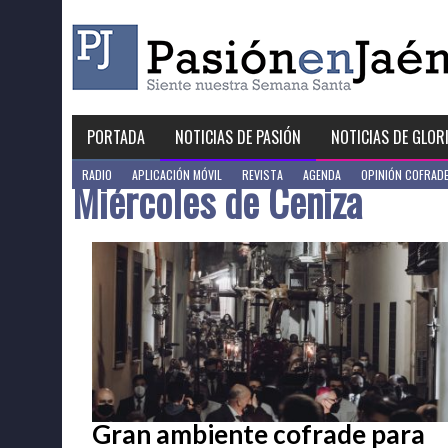
Skip
to
content
PORTADA
NOTICIAS DE PASIÓN
NOTICIAS DE GLOR
RADIO
APLICACIÓN MÓVIL
REVISTA
AGENDA
OPINIÓN COFRAD
Miércoles de Ceniza
Gran ambiente cofrade para