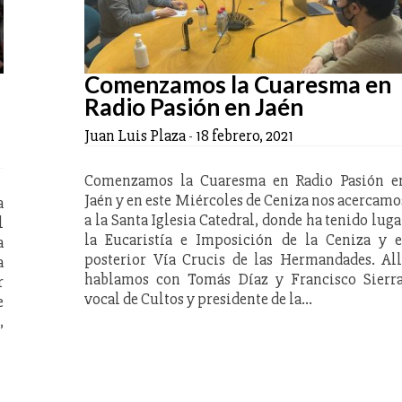
Comenzamos la Cuaresma en
Radio Pasión en Jaén
Juan Luis Plaza
-
18 febrero, 2021
Comenzamos la Cuaresma en Radio Pasión e
Jaén y en este Miércoles de Ceniza nos acercamo
a
a la Santa Iglesia Catedral, donde ha tenido luga
l
la Eucaristía e Imposición de la Ceniza y e
a
posterior Vía Crucis de las Hermandades. All
a
hablamos con Tomás Díaz y Francisco Sierra
r
vocal de Cultos y presidente de la…
e
,