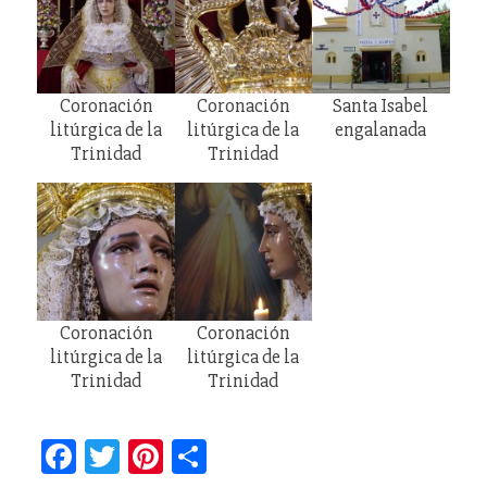
Coronación
Coronación
Santa Isabel
litúrgica de la
litúrgica de la
engalanada
Trinidad
Trinidad
Coronación
Coronación
litúrgica de la
litúrgica de la
Trinidad
Trinidad
Facebook
Twitter
Pinterest
Compartir