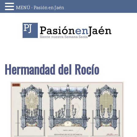
MENÚ - Pasión en Jaén
Skip
to
content
Hermandad del Rocío