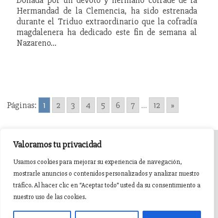
Hermandad de la Clemencia, ha sido estrenada
durante el Triduo extraordinario que la cofradía
magdalenera ha dedicado este fin de semana al
Nazareno…
Páginas:
1
2
3
4
5
6
7
...
12
»
Valoramos tu privacidad
INICIO
AGENDA
NOTICIAS DE PASIÓN
Usamos cookies para mejorar su experiencia de navegación,
mostrarle anuncios o contenidos personalizados y analizar nuestro
NOTICIAS DE GLORIA
BREVES COFRADES
BANDAS
tráfico. Al hacer clic en “Aceptar todo” usted da su consentimiento a
nuestro uso de las cookies.
Pasión en Jaén ® v5.0.1. 2015 Sitio desarrollado y mantenido por
witandbit