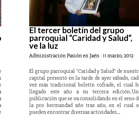
El tercer boletín del grupo
o
parroquial “Caridad y Salud”,
ve la luz
Administración Pasión en Jaén
-
11 marzo, 2012
e
El grupo parroquial "Caridad y Salud" de nuestr
n
capital presentó en la tarde de ayer sábado, cad
e
vez más tradicional boletín cofrade, el cual h
a
llegado este año a su tercera edición.Un
a
publicación que se va consolidando en el seno d
a
la pro hermandad año tras año, en el cual s
e
pueden encontrar diversas actividades…