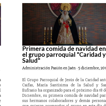
Primera comida de navidad en
el grupo parroquial "Caridad y
Salud"
Administración Pasión en Jaén
-
5 diciembre, 201
a
El Grupo Parroquial de Jesús de la Caridad ant
o
Caifas, María Santísima de la Salud y Sa
l
Eufrasio ha organizado para el próximo día 18 d
a
Diciembre, su primera comida de navidad par
e
sus hermanos colaboradores y demás persona
e
que quieran acompañar al grupo en este día d