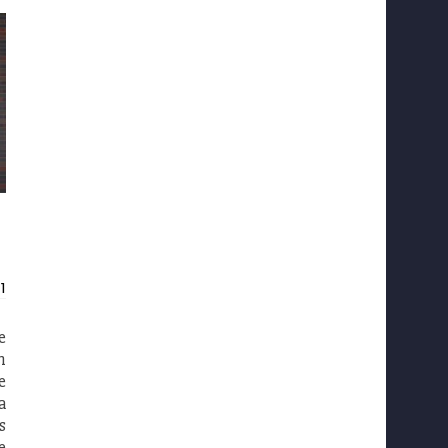
1
e
n
e
a
s
e