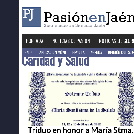
Skip
to
content
PORTADA
NOTICIAS DE PASIÓN
NOTICIAS DE GLOR
RADIO
APLICACIÓN MÓVIL
REVISTA
AGENDA
OPINIÓN COFRAD
Caridad y Salud
Tríduo en honor a María Stma.