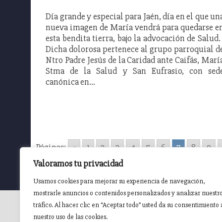
Día grande y especial para Jaén, día en el que un
nueva imagen de María vendrá para quedarse e
esta bendita tierra, bajo la advocación de Salud
Dicha dolorosa pertenece al grupo parroquial d
Ntro Padre Jesús de la Caridad ante Caifás, Marí
Stma de la Salud y San Eufrasio, con sed
canónica en…
Páginas:
«
1
2
3
4
5
6
7
8
9
Valoramos tu privacidad
Usamos cookies para mejorar su experiencia de navegación,
mostrarle anuncios o contenidos personalizados y analizar nuestr
tráfico. Al hacer clic en “Aceptar todo” usted da su consentimiento 
nuestro uso de las cookies.
INICIO
AGENDA
NOTICIAS DE PASIÓN
NOTICIAS