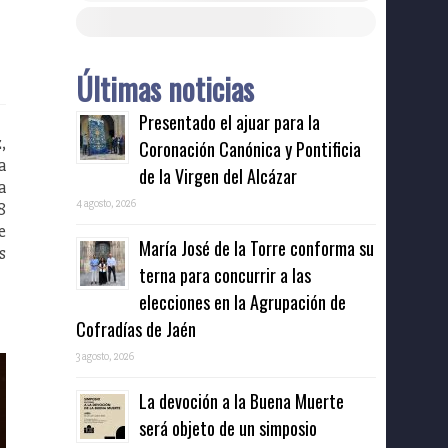
Últimas noticias
Presentado el ajuar para la
,
Coronación Canónica y Pontificia
a
de la Virgen del Alcázar
a
4 agosto, 2026
8
e
María José de la Torre conforma su
s
terna para concurrir a las
elecciones en la Agrupación de
Cofradías de Jaén
3 agosto, 2026
La devoción a la Buena Muerte
será objeto de un simposio