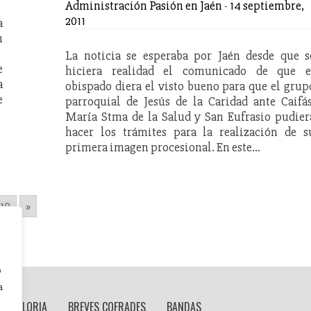
Administración Pasión en Jaén
-
14 septiembre,
2011
a
n
.
La noticia se esperaba por Jaén desde que s
e
hiciera realidad el comunicado de que e
a
obispado diera el visto bueno para que el grup
e
parroquial de Jesús de la Caridad ante Caifás
María Stma de la Salud y San Eufrasio pudier
hacer los trámites para la realización de s
primera imagen procesional. En este…
10
»
o
a
 DE GLORIA
BREVES COFRADES
BANDAS