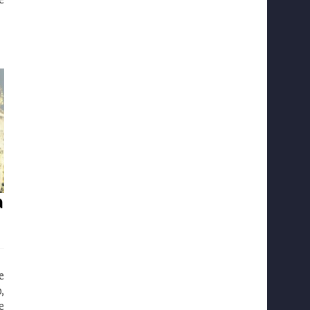
a
e
,
e