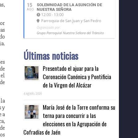
as,
15
SOLEMNIDAD DE LA ASUNCIÓN DE
NUESTRA SEÑORA
AGO
12:00 - 13:00
Parroquia de San Juan y San Pedro
por
Organizado por:
tas
Grupo Parroquial Nuestra Señora del Tránsito
ado
ia.
Últimas noticias
nes
Presentado el ajuar para la
 de
 el
Coronación Canónica y Pontificia
 de
de la Virgen del Alcázar
4 agosto, 2026
 la
María José de la Torre conforma su
s y
e a
terna para concurrir a las
ca,
elecciones en la Agrupación de
 de
Cofradías de Jaén
mos