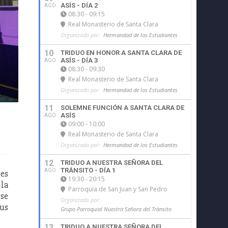
ASÍS - DÍA 2
AGO
08:30 - 09:15
Real Monasterio de Santa Clara
Organizado por:
Hermandad de los Estudiantes
10
TRIDUO EN HONOR A SANTA CLARA DE
ASÍS - DÍA 3
AGO
08:30 - 09:30
Real Monasterio de Santa Clara
Organizado por:
Hermandad de los Estudiantes
11
SOLEMNE FUNCIÓN A SANTA CLARA DE
ASÍS
AGO
09:00 - 10:00
Real Monasterio de Santa Clara
Organizado por:
Hermandad de los Estudiantes
12
TRIDUO A NUESTRA SEÑORA DEL
TRÁNSITO - DÍA 1
AGO
nes
19:30 - 20:15
 la
Parroquia de San Juan y San Pedro
 se
Organizado por:
us
Grupo Parroquial Nuestra Señora del Tránsito
13
TRIDUO A NUESTRA SEÑORA DEL