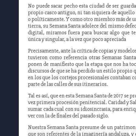
No puede sacar pecho esta ciudad de ser guarda 
propio casco antiguo, ni tan siquiera de aquello 
o políticamente. Y como otro miembro más de un
tierra, su Semana Santa adolece del mismo defec
digital, miramos fuera para buscar algo que t
única y singular, a la vez que poco apreciada
Precisamente, ante la crítica de copias y modelos
tuvieron como referencia otras Semanas Santas
ponen de manifiesto que la etapa que nos ha to
discursos de que se ha perdido un estilo propio 
en los que los cortejos procesionales contaban 
parte de las calles de sus itinerarios.
Tal es así, que en esta Semana Santa de 2017 se 
vez primera procesión penitencial. Caridad y Sal
sumar cada cual con su idiosincrasia, para enri
ver con la de finales del pasado siglo.
Nuestra Semana Santa presume de un patrimonio 
que son referentes de la imaginería andaluza, y 