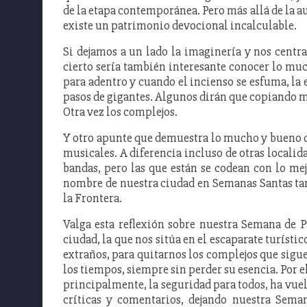
de la etapa contemporánea. Pero más allá de la aut
existe un patrimonio devocional incalculable.
Si dejamos a un lado la imaginería y nos centr
cierto sería también interesante conocer lo much
para adentro y cuando el incienso se esfuma, la e
pasos de gigantes. Algunos dirán que copiando m
Otra vez los complejos.
Y otro apunte que demuestra lo mucho y bueno d
musicales. A diferencia incluso de otras localid
bandas, pero las que están se codean con lo mej
nombre de nuestra ciudad en Semanas Santas tan
la Frontera.
Valga esta reflexión sobre nuestra Semana de 
ciudad, la que nos sitúa en el escaparate turísti
extraños, para quitarnos los complejos que sigu
los tiempos, siempre sin perder su esencia. Por el
principalmente, la seguridad para todos, ha vue
críticas y comentarios, dejando nuestra Sema