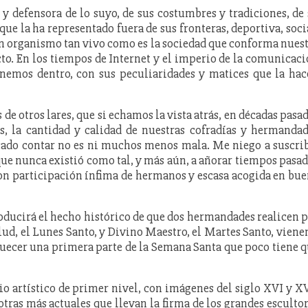
y defensora de lo suyo, de sus costumbres y tradiciones, de
que la ha representado fuera de sus fronteras, deportiva, soci
 organismo tan vivo como es la sociedad que conforma nues
to. En los tiempos de Internet y el imperio de la comunicac
enemos dentro, con sus peculiaridades y matices que la ha
 de otros lares, que si echamos la vista atrás, en décadas pasa
, la cantidad y calidad de nuestras cofradías y hermanda
cado contar no es ni muchos menos mala. Me niego a suscri
que nunca existió como tal, y más aún, a añorar tiempos pasa
con participación ínfima de hermanos y escasa acogida en bu
producirá el hecho histórico de que dos hermandades realicen 
ud, el Lunes Santo, y Divino Maestro, el Martes Santo, viene
quecer una primera parte de la Semana Santa que poco tiene 
artístico de primer nivel, con imágenes del siglo XVI y X
otras más actuales que llevan la firma de los grandes esculto