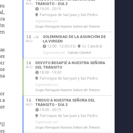
TRÁNSITO - DÍA 2
AGO
 su
19:30 - 20:15
al,
Parroquia de San Juan y San Pedro
tra
Organizado por:
ión
Grupo Parroquial Nuestra Señora del Tránsito
cen
14
SOLEMNIDAD DE LA ASUNCIÓN DE
15
LA VIRGEN
AGO
12:00 - 12:30
(15)
S.I. Catedral
das
Organizado por:
Cabildo Catedral
des
bir
14
DEVOTO BESAPIÉ A NUESTRA SEÑORA
DEL TRÁNSITO
AGO
dos
18:00 - 19:30
ena
Parroquia de San Juan y San Pedro
Organizado por:
Grupo Parroquial Nuestra Señora del Tránsito
por
n a
14
TRIDUO A NUESTRA SEÑORA DEL
TRÁNSITO - DÍA 3
AGO
que
19:30 - 20:15
Parroquia de San Juan y San Pedro
Organizado por:
VII
Grupo Parroquial Nuestra Señora del Tránsito
res