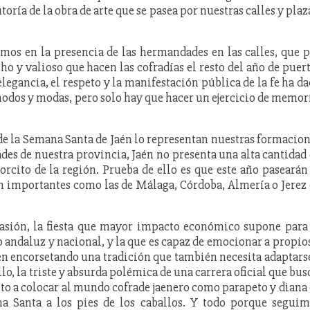
oría de la obra de arte que se pasea por nuestras calles y plaz
amos en la presencia de las hermandades en las calles, que 
o y valioso que hacen las cofradías el resto del año de puer
legancia, el respeto y la manifestación pública de la fe ha d
odos y modas, pero solo hay que hacer un ejercicio de memor
e la Semana Santa de Jaén lo representan nuestras formacio
ades de nuestra provincia, Jaén no presenta una alta cantidad
orcito de la región. Prueba de ello es que este año pasearán
 importantes como las de Málaga, Córdoba, Almería o Jerez
Pasión, la fiesta que mayor impacto económico supone para
co andaluz y nacional, y la que es capaz de emocionar a propio
en encorsetando una tradición que también necesita adaptars
lo, la triste y absurda polémica de una carrera oficial que bus
lto a colocar al mundo cofrade jaenero como parapeto y diana
na Santa a los pies de los caballos. Y todo porque segui