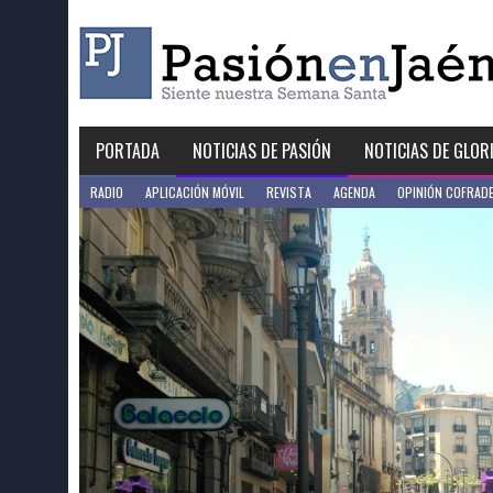
Skip
to
content
PORTADA
NOTICIAS DE PASIÓN
NOTICIAS DE GLOR
RADIO
APLICACIÓN MÓVIL
REVISTA
AGENDA
OPINIÓN COFRAD