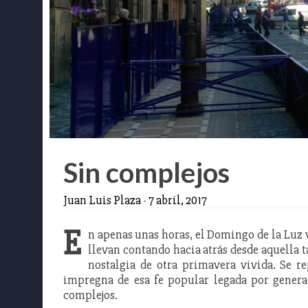
Sin complejos
Juan Luis Plaza
-
7 abril, 2017
E
n apenas unas horas, el Domingo de la Luz 
llevan contando hacia atrás desde aquella t
nostalgia de otra primavera vivida. Se re
impregna de esa fe popular legada por genera
complejos.