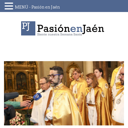
MENÚ - Pasión en Jaén
Skip
to
content