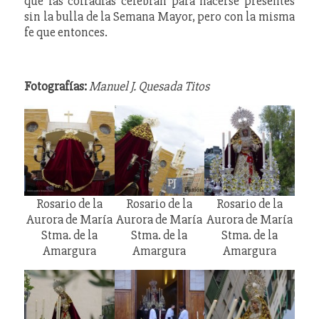
que las cofradías celebran para hacerse presentes
sin la bulla de la Semana Mayor, pero con la misma
fe que entonces.
Fotografías:
Manuel J. Quesada Titos
Rosario de la
Rosario de la
Rosario de la
Aurora de María
Aurora de María
Aurora de María
Stma. de la
Stma. de la
Stma. de la
Amargura
Amargura
Amargura