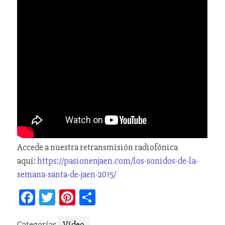
Accede a nuestra retransmisión radiofónica
aquí:
https://pasionenjaen.com/los-sonidos-de-la-
semana-santa-de-jaen-2015/
Facebook
Twitter
Pinterest
Compartir
Categorías
Vídeo