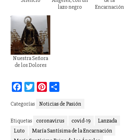
Silencio
Ángeles, con un
de la
lazo negro
Encarnación
Nuestra Señora
de los Dolores
Facebook
Twitter
Pinterest
Compartir
Categorías
Noticias de Pasión
Etiquetas
coronavirus
covid-19
Lanzada
Luto
María Santísima de la Encarnación