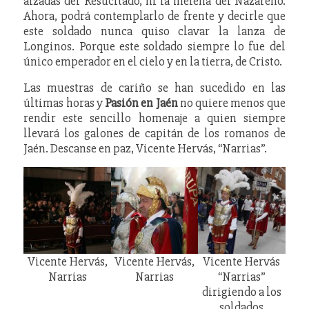
alzadas del Resucitado, ni la melena del Nazareno.
Ahora, podrá contemplarlo de frente y decirle que
este soldado nunca quiso clavar la lanza de
Longinos. Porque este soldado siempre lo fue del
único emperador en el cielo y en la tierra, de Cristo.
Las muestras de cariño se han sucedido en las
últimas horas y
Pasión en Jaén
no quiere menos que
rendir este sencillo homenaje a quien siempre
llevará los galones de capitán de los romanos de
Jaén. Descanse en paz, Vicente Hervás, “Narrias”.
Vicente Hervás,
Vicente Hervás,
Vicente Hervás
Narrias
Narrias
“Narrias”
dirigiendo a los
soldados