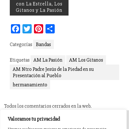
con La Estrella, Los
Gitanos y La Pasión
Facebook
Twitter
Pinterest
Compartir
Categorías
Bandas
Etiquetas
AM La Pasión
AM Los Gitanos
AM Ntro Padre Jesús de la Piedad en su
Presentación al Pueblo
hermanamiento
Todos los comentarios cerrados en la web.
Valoramos tu privacidad
INICIO
AGENDA
NOTICIAS DE PASIÓN