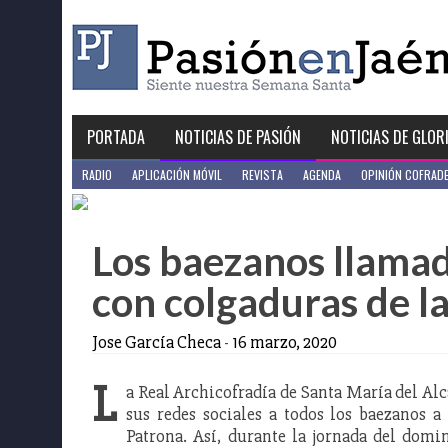
Skip
to
content
PORTADA
NOTICIAS DE PASIÓN
NOTICIAS DE GLOR
RADIO
APLICACIÓN MÓVIL
REVISTA
AGENDA
OPINIÓN COFRAD
Los baezanos llamad
con colgaduras de la
Jose García Checa
-
16 marzo, 2020
L
a Real Archicofradía de Santa María del Alc
sus redes sociales a todos los baezanos 
Patrona. Así, durante la jornada del domi