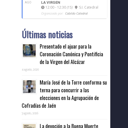
LA VIRGEN
AGO
12:00 - 12:30
(15)
S.I. Catedral
Organizado por:
Cabildo Catedral
Últimas noticias
Presentado el ajuar para la
Coronación Canónica y Pontificia
de la Virgen del Alcázar
4 agosto, 2026
María José de la Torre conforma su
terna para concurrir a las
elecciones en la Agrupación de
Cofradías de Jaén
3 agosto, 2026
La devoción a la Buena Muerte