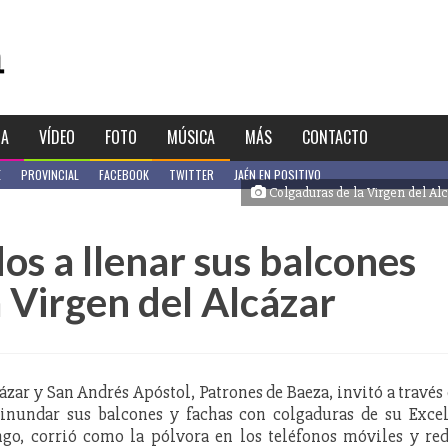
IA
VÍDEO
FOTO
MÚSICA
MÁS
CONTACTO
E
PROVINCIAL
FACEBOOK
TWITTER
JAÉN EN POSITIVO
Colgaduras de la Virgen del Al
os a llenar sus balcones
 Virgen del Alcázar
ázar y San Andrés Apóstol, Patrones de Baeza, invitó a través
a inundar sus balcones y fachas con colgaduras de su Exce
ngo, corrió como la pólvora en los teléfonos móviles y re