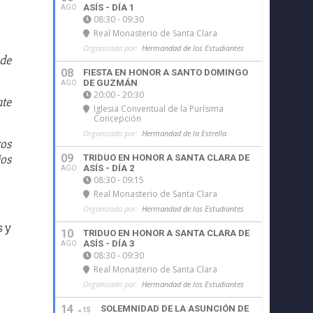
ASÍS - DÍA 1
AGO
08:30 - 09:30
Real Monasterio de Santa Clara
Organizado por:
Hermandad de los Estudiantes
 de
08
FIESTA EN HONOR A SANTO DOMINGO
DE GUZMÁN
AGO
20:00 - 20:30
nte
Iglesia Conventual de la Purísima
Concepción
Organizado por:
Hermandad de la Estrella
ros
jos
09
TRIDUO EN HONOR A SANTA CLARA DE
ASÍS - DÍA 2
AGO
08:30 - 09:15
Real Monasterio de Santa Clara
Organizado por:
Hermandad de los Estudiantes
s y
10
TRIDUO EN HONOR A SANTA CLARA DE
ASÍS - DÍA 3
AGO
08:30 - 09:30
Real Monasterio de Santa Clara
Organizado por:
Hermandad de los Estudiantes
14
SOLEMNIDAD DE LA ASUNCIÓN DE
15