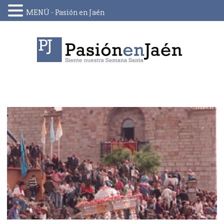
MENÚ - Pasión en Jaén
Skip
to
content