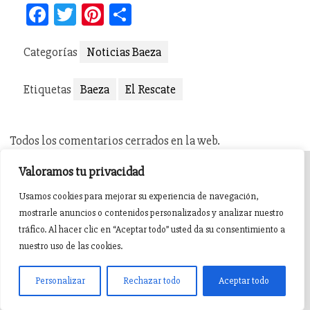
Facebook
Twitter
Pinterest
Compartir
Categorías
Noticias Baeza
Etiquetas
Baeza
El Rescate
Todos los comentarios cerrados en la web.
Valoramos tu privacidad
INICIO
AGENDA
NOTICIAS DE PASIÓN
Usamos cookies para mejorar su experiencia de navegación,
mostrarle anuncios o contenidos personalizados y analizar nuestro
NOTICIAS DE GLORIA
BREVES COFRADES
BANDAS
tráfico. Al hacer clic en “Aceptar todo” usted da su consentimiento a
nuestro uso de las cookies.
Pasión en Jaén ® v5.0.1. 2015 Sitio desarrollado y mantenido por
witandbit
Personalizar
Rechazar todo
Aceptar todo