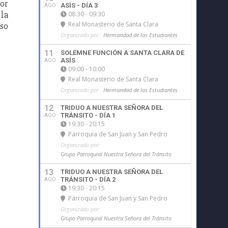
por
ASÍS - DÍA 3
AGO
 la
08:30 - 09:30
Real Monasterio de Santa Clara
eso
Organizado por:
Hermandad de los Estudiantes
11
SOLEMNE FUNCIÓN A SANTA CLARA DE
ASÍS
AGO
09:00 - 10:00
Real Monasterio de Santa Clara
Organizado por:
Hermandad de los Estudiantes
12
TRIDUO A NUESTRA SEÑORA DEL
TRÁNSITO - DÍA 1
AGO
19:30 - 20:15
Parroquia de San Juan y San Pedro
Organizado por:
Grupo Parroquial Nuestra Señora del Tránsito
13
TRIDUO A NUESTRA SEÑORA DEL
TRÁNSITO - DÍA 2
AGO
19:30 - 20:15
Parroquia de San Juan y San Pedro
Organizado por:
Grupo Parroquial Nuestra Señora del Tránsito