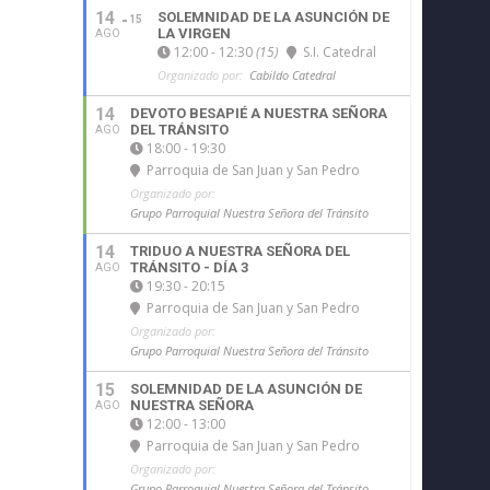
14
SOLEMNIDAD DE LA ASUNCIÓN DE
15
LA VIRGEN
AGO
12:00 - 12:30
(15)
S.I. Catedral
Organizado por:
Cabildo Catedral
14
DEVOTO BESAPIÉ A NUESTRA SEÑORA
DEL TRÁNSITO
AGO
18:00 - 19:30
Parroquia de San Juan y San Pedro
Organizado por:
Grupo Parroquial Nuestra Señora del Tránsito
14
TRIDUO A NUESTRA SEÑORA DEL
TRÁNSITO - DÍA 3
AGO
19:30 - 20:15
Parroquia de San Juan y San Pedro
Organizado por:
Grupo Parroquial Nuestra Señora del Tránsito
15
SOLEMNIDAD DE LA ASUNCIÓN DE
NUESTRA SEÑORA
AGO
12:00 - 13:00
Parroquia de San Juan y San Pedro
Organizado por:
Grupo Parroquial Nuestra Señora del Tránsito