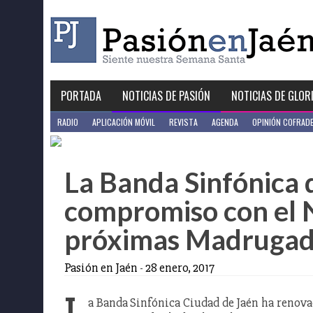
Skip
to
content
PORTADA
NOTICIAS DE PASIÓN
NOTICIAS DE GLOR
RADIO
APLICACIÓN MÓVIL
REVISTA
AGENDA
OPINIÓN COFRAD
La Banda Sinfónica 
compromiso con el 
próximas Madrugad
Pasión en Jaén
-
28 enero, 2017
L
a Banda Sinfónica Ciudad de Jaén ha renova