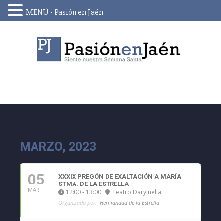
MENÚ - Pasión en Jaén
Skip
to
content
MARZO, 2023
05
XXXIX PREGÓN DE EXALTACIÓN A MARÍA
STMA. DE LA ESTRELLA
MAR
12:00 - 13:00
Teatro Darymelia
Organizado por:
Hermandad de la Estrella