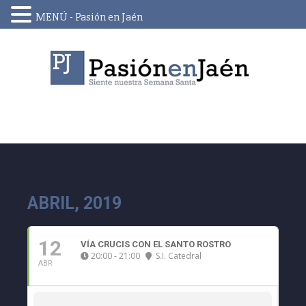
MENÚ - Pasión en Jaén
Skip
to
content
ABRIL, 2019
12
VÍA CRUCIS CON EL SANTO ROSTRO
20:00 - 21:00
S.I. Catedral
ABR