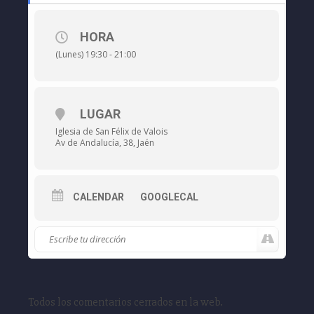
HORA
(Lunes) 19:30 - 21:00
LUGAR
Iglesia de San Félix de Valois
Av de Andalucía, 38, Jaén
CALENDAR
GOOGLECAL
Todos los comentarios cerrados en la web.