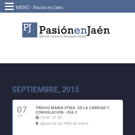
MENÚ - Pasión en Jaén
Skip
to
content
SEPTIEMBRE, 2015
07
TRIDUO MARÍA STMA. DE LA CARIDAD Y
CONSOLACIÓN - DÍA 2
SEP
19:30 - 21:00
Iglesia de San Félix de Valois