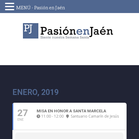
MENÚ - Pasión en Jaén
Skip
to
content
ENERO, 2019
27
MISA EN HONOR A SANTA MARCELA
11:00 - 12:00
Santuario Camarín de Jesús
ENE