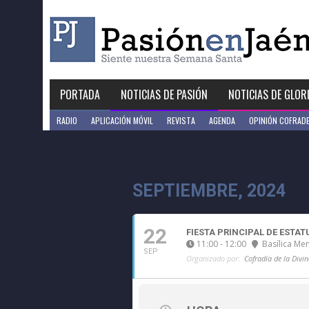
Skip
to
content
PORTADA
NOTICIAS DE PASIÓN
NOTICIAS DE GLOR
RADIO
APLICACIÓN MÓVIL
REVISTA
AGENDA
OPINIÓN COFRAD
SEPTIEMBRE, 2024
22
FIESTA PRINCIPAL DE ESTA
11:00 - 12:00
Basílica Me
SEP
Organizado por:
Cofradía de la Divi