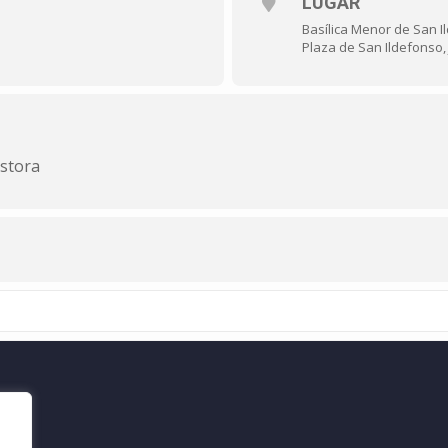
LUGAR
Basílica Menor de San I
Plaza de San Ildefonso,
astora
web.