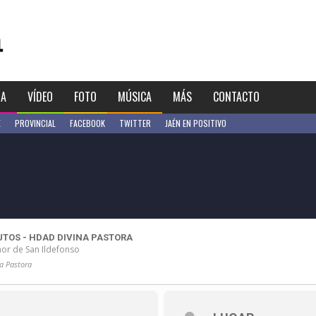
IA
VÍDEO
FOTO
MÚSICA
MÁS
CONTACTO
E
PROVINCIAL
FACEBOOK
TWITTER
JAÉN EN POSITIVO
TUTOS - HDAD DIVINA PASTORA
nor de San Ildefonso
na Pastora