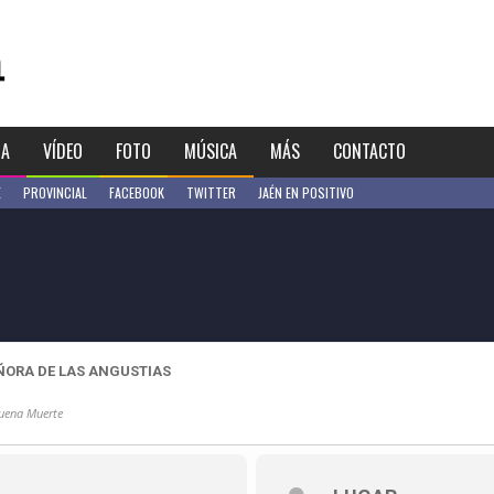
IA
VÍDEO
FOTO
MÚSICA
MÁS
CONTACTO
E
PROVINCIAL
FACEBOOK
TWITTER
JAÉN EN POSITIVO
ÑORA DE LAS ANGUSTIAS
uena Muerte