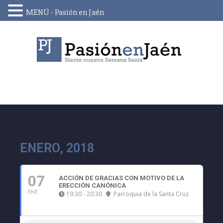
MENÚ - Pasión en Jaén
Skip
to
content
ENERO, 2018
07
ACCIÓN DE GRACIAS CON MOTIVO DE LA
ERECCIÓN CANÓNICA
ENE
19:30 - 20:30
Parroquia de la Santa Cruz