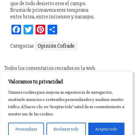
que de todo desierto eres el campo.
Bruma de primavera eres temprana
entre brisa, entre inciensos y naranjos.
Facebook
Twitter
Pinterest
Compartir
Categorías
Opinión Cofrade
Todos los comentarios cerrados en la web.
Valoramos tu privacidad
INICIO
AGENDA
NOTICIAS DE PASIÓN
Usamos cookies para mejorar su experiencia de navegación,
mostrarle anuncios o contenidos personalizados y analizar nuestro
NOTICIAS DE GLORIA
BREVES COFRADES
BANDAS
tráfico. Al hacer clic en “Aceptar todo” usted da su consentimiento a
nuestro uso de las cookies.
Pasión en Jaén ® v5.0.1. 2015 Sitio desarrollado y mantenido por
witandbit
Personalizar
Rechazar todo
Aceptar todo