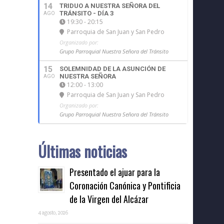
14
TRIDUO A NUESTRA SEÑORA DEL
TRÁNSITO - DÍA 3
AGO
19:30 - 20:15
Parroquia de San Juan y San Pedro
Organizado por:
Grupo Parroquial Nuestra Señora del Tránsito
15
SOLEMNIDAD DE LA ASUNCIÓN DE
NUESTRA SEÑORA
AGO
12:00 - 13:00
Parroquia de San Juan y San Pedro
Organizado por:
Grupo Parroquial Nuestra Señora del Tránsito
Últimas noticias
Presentado el ajuar para la
Coronación Canónica y Pontificia
de la Virgen del Alcázar
4 agosto, 2026