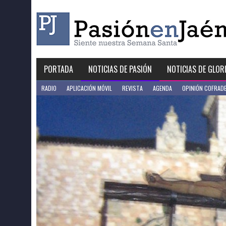
Skip
to
content
PORTADA
NOTICIAS DE PASIÓN
NOTICIAS DE GLOR
RADIO
APLICACIÓN MÓVIL
REVISTA
AGENDA
OPINIÓN COFRAD