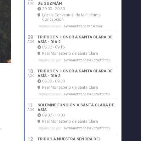
DE GUZMÁN
AGO
20:00 - 20:30
Iglesia Conventual de la Purísima
Concepción
Organizado por:
Hermandad de la Estrella
09
TRIDUO EN HONOR A SANTA CLARA DE
ASÍS - DÍA 2
AGO
08:30 - 09:15
Real Monasterio de Santa Clara
Organizado por:
Hermandad de los Estudiantes
10
TRIDUO EN HONOR A SANTA CLARA DE
ASÍS - DÍA 3
AGO
08:30 - 09:30
Real Monasterio de Santa Clara
Organizado por:
Hermandad de los Estudiantes
11
SOLEMNE FUNCIÓN A SANTA CLARA DE
ASÍS
AGO
09:00 - 10:00
Real Monasterio de Santa Clara
.
Organizado por:
Hermandad de los Estudiantes
12
TRIDUO A NUESTRA SEÑORA DEL