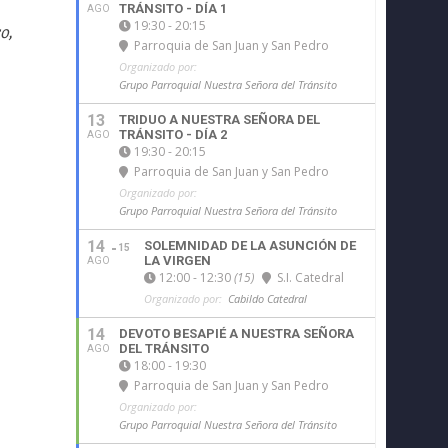
TRÁNSITO - DÍA 1
AGO
19:30 - 20:15
o,
Parroquia de San Juan y San Pedro
Organizado por:
Grupo Parroquial Nuestra Señora del Tránsito
13
TRIDUO A NUESTRA SEÑORA DEL
TRÁNSITO - DÍA 2
AGO
19:30 - 20:15
Parroquia de San Juan y San Pedro
Organizado por:
Grupo Parroquial Nuestra Señora del Tránsito
14
SOLEMNIDAD DE LA ASUNCIÓN DE
15
LA VIRGEN
AGO
12:00 - 12:30
(15)
S.I. Catedral
Organizado por:
Cabildo Catedral
14
DEVOTO BESAPIÉ A NUESTRA SEÑORA
DEL TRÁNSITO
AGO
18:00 - 19:30
Parroquia de San Juan y San Pedro
Organizado por:
Grupo Parroquial Nuestra Señora del Tránsito