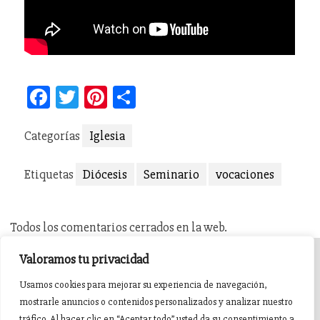
Facebook
Twitter
Pinterest
Compartir
Categorías
Iglesia
Etiquetas
Diócesis
Seminario
vocaciones
Todos los comentarios cerrados en la web.
Valoramos tu privacidad
INICIO
AGENDA
NOTICIAS DE PASIÓN
Usamos cookies para mejorar su experiencia de navegación,
mostrarle anuncios o contenidos personalizados y analizar nuestro
NOTICIAS DE GLORIA
BREVES COFRADES
BANDAS
tráfico. Al hacer clic en “Aceptar todo” usted da su consentimiento a