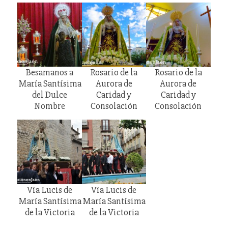
Besamanos a
Rosario de la
Rosario de la
María Santísima
Aurora de
Aurora de
del Dulce
Caridad y
Caridad y
Nombre
Consolación
Consolación
Vía Lucis de
Vía Lucis de
María Santísima
María Santísima
de la Victoria
de la Victoria