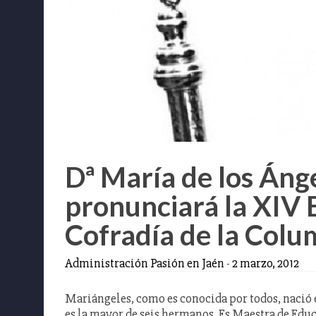
Dª María de los Áng
pronunciará la XIV 
Cofradía de la Col
Administración Pasión en Jaén
-
2 marzo, 2012
Mariángeles, como es conocida por todos, nació en
es la mayor de seis hermanos. Es Maestra de Educ