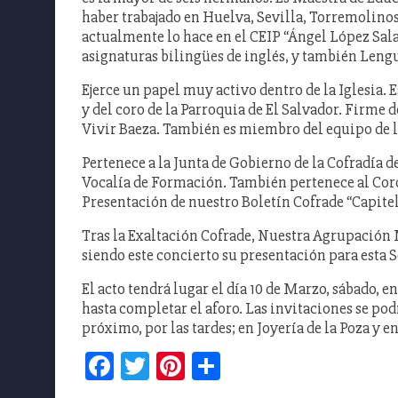
haber trabajado en Huelva, Sevilla, Torremolinos,
actualmente lo hace en el CEIP “Ángel López Sala
asignaturas bilingües de inglés, y también Leng
Ejerce un papel muy activo dentro de la Iglesia.
y del coro de la Parroquia de El Salvador. Firme 
Vivir Baeza. También es miembro del equipo de la
Pertenece a la Junta de Gobierno de la Cofradía 
Vocalía de Formación. También pertenece al Coro
Presentación de nuestro Boletín Cofrade “Capitel
Tras la Exaltación Cofrade, Nuestra Agrupación
siendo este concierto su presentación para esta 
El acto tendrá lugar el día 10 de Marzo, sábado, e
hasta completar el aforo. Las invitaciones se po
próximo, por las tardes; en Joyería de la Poza y e
Facebook
Twitter
Pinterest
Compartir