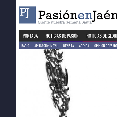
Skip
to
content
PORTADA
NOTICIAS DE PASIÓN
NOTICIAS DE GLOR
RADIO
APLICACIÓN MÓVIL
REVISTA
AGENDA
OPINIÓN COFRAD