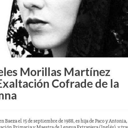
eles Morillas Martínez
Exaltación Cofrade de la
umna
 Baeza el 15 de septiembre de 1988, es hija de Paco y Antonia,
ación Primaria y Maestra de Lengua Extranjera (Inglés), y tra