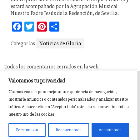
estará acompañado por la Agrupación Musical
Nuestro Padre Jesús de la Redención, de Sevilla.
Facebook
Twitter
Pinterest
Compartir
Categorías
Noticias de Gloria
Todos los comentarios cerrados en la web.
Valoramos tu privacidad
INICIO
AGENDA
NOTICIAS DE PASIÓN
Usamos cookies para mejorar su experiencia de navegación,
mostrarle anuncios o contenidos personalizados y analizar nuestro
NOTICIAS DE GLORIA
BREVES COFRADES
BANDAS
tráfico. Al hacer clic en “Aceptar todo” usted da su consentimiento a
nuestro uso de las cookies.
Pasión en Jaén ® v5.0.1. 2015 Sitio desarrollado y mantenido por
witandbit
Personalizar
Rechazar todo
Aceptar todo