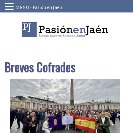
MENÚ - Pasión en Jaén
Skip
to
content
Breves Cofrades