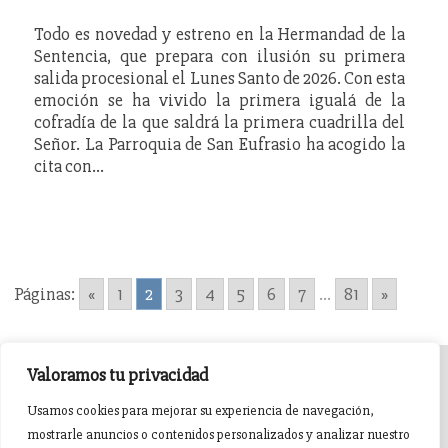
Todo es novedad y estreno en la Hermandad de la
Sentencia, que prepara con ilusión su primera
salida procesional el Lunes Santo de 2026. Con esta
emoción se ha vivido la primera igualá de la
cofradía de la que saldrá la primera cuadrilla del
Señor. La Parroquia de San Eufrasio ha acogido la
cita con…
Páginas:
«
1
2
3
4
5
6
7
...
81
»
Valoramos tu privacidad
INICIO
AGENDA
NOTICIAS DE PASIÓN
Usamos cookies para mejorar su experiencia de navegación,
mostrarle anuncios o contenidos personalizados y analizar nuestro
NOTICIAS DE GLORIA
BREVES COFRADES
BANDAS