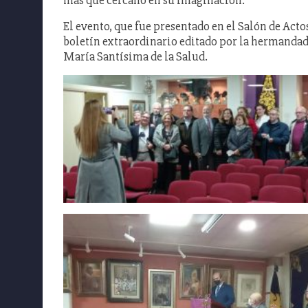
más que cercano en su imaginación.
El evento, que fue presentado en el Salón de Acto
boletín extraordinario editado por la hermandad 
María Santísima de la Salud.