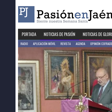
Skip
to
content
PORTADA
NOTICIAS DE PASIÓN
NOTICIAS DE GLOR
RADIO
APLICACIÓN MÓVIL
REVISTA
AGENDA
OPINIÓN COFRAD