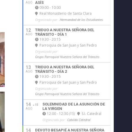
ASÍS
AGO
09:00 - 10:00
Real Monasterio de Santa Clara
Organizado por:
Hermandad de los Estudiantes
12
TRIDUO A NUESTRA SEÑORA DEL
TRÁNSITO - DÍA 1
AGO
19:30 - 20:15
Parroquia de San Juan y San Pedro
Organizado por:
Grupo Parroquial Nuestra Señora del Tránsito
13
TRIDUO A NUESTRA SEÑORA DEL
TRÁNSITO - DÍA 2
AGO
19:30 - 20:15
Parroquia de San Juan y San Pedro
Organizado por:
Grupo Parroquial Nuestra Señora del Tránsito
14
SOLEMNIDAD DE LA ASUNCIÓN DE
15
LA VIRGEN
AGO
12:00 - 12:30
(15)
S.I. Catedral
Organizado por:
Cabildo Catedral
14
DEVOTO BESAPIÉ A NUESTRA SEÑORA