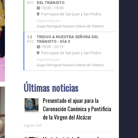
DEL TRÁNSITO
AGO
18:00 - 19:30
Parroquia de San Juan y San Pedro
Organizado por:
Grupo Parroquial Nuestra Señora del Tránsito
14
TRIDUO A NUESTRA SEÑORA DEL
TRÁNSITO - DÍA 3
AGO
19:30 - 20:15
Parroquia de San Juan y San Pedro
Organizado por:
Grupo Parroquial Nuestra Señora del Tránsito
Últimas noticias
Presentado el ajuar para la
Coronación Canónica y Pontificia
de la Virgen del Alcázar
4 agosto, 2026