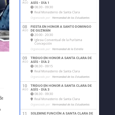
ASÍS - DÍA 1
AGO
08:30 - 09:30
Real Monasterio de Santa Clara
Organizado por:
Hermandad de los Estudiantes
08
FIESTA EN HONOR A SANTO DOMINGO
DE GUZMÁN
AGO
20:00 - 20:30
Iglesia Conventual de la Purísima
Concepción
Organizado por:
Hermandad de la Estrella
09
TRIDUO EN HONOR A SANTA CLARA DE
ASÍS - DÍA 2
AGO
08:30 - 09:15
Real Monasterio de Santa Clara
Organizado por:
Hermandad de los Estudiantes
10
TRIDUO EN HONOR A SANTA CLARA DE
ASÍS - DÍA 3
AGO
08:30 - 09:30
de
Real Monasterio de Santa Clara
Organizado por:
Hermandad de los Estudiantes
o
11
SOLEMNE FUNCIÓN A SANTA CLARA DE