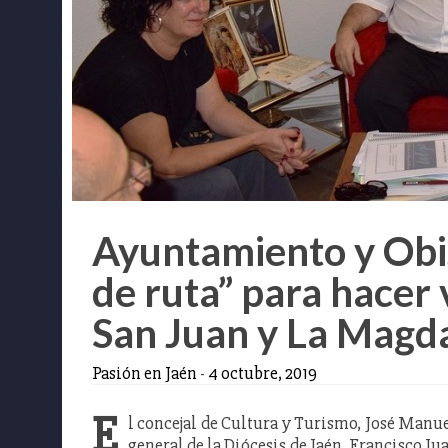
Ayuntamiento y Obis
de ruta” para hacer 
San Juan y La Magd
Pasión en Jaén
-
4 octubre, 2019
E
l concejal de Cultura y Turismo, José Manu
general de la Diócesis de Jaén, Francisco Ju