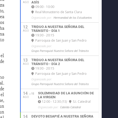
ASÍS
AGO
iza
09:00 - 10:00
to,
Real Monasterio de Santa Clara
dea
Organizado por:
Hermandad de los Estudiantes
los
12
TRIDUO A NUESTRA SEÑORA DEL
 ha
TRÁNSITO - DÍA 1
AGO
una
19:30 - 20:15
rio
Parroquia de San Juan y San Pedro
Organizado por:
Grupo Parroquial Nuestra Señora del Tránsito
 el
13
TRIDUO A NUESTRA SEÑORA DEL
 de
TRÁNSITO - DÍA 2
AGO
19:30 - 20:15
Parroquia de San Juan y San Pedro
omo
Organizado por:
al.
Grupo Parroquial Nuestra Señora del Tránsito
 de
14
SOLEMNIDAD DE LA ASUNCIÓN DE
 el
15
LA VIRGEN
AGO
ue,
12:00 - 12:30
(15)
S.I. Catedral
“un
Organizado por:
Cabildo Catedral
 un
14
DEVOTO BESAPIÉ A NUESTRA SEÑORA
 Al