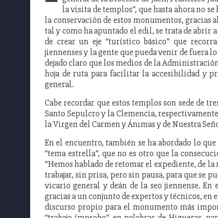
la visita de templos”, que hasta ahora no se
la conservación de estos monumentos, gracias al
tal y como ha apuntado el edil, se trata de abrir
de crear un eje “turístico básico” que recorr
jiennenses y la gente que pueda venir de fuera 
dejado claro que los medios de la Administración 
hoja de ruta para facilitar la accesibilidad y p
general.
Cabe recordar que estos templos son sede de tre
Santo Sepulcro y la Clemencia, respectivamente,
la Virgen del Carmen y Ánimas y de Nuestra Señ
En el encuentro, también se ha abordado lo que
“tema estrella”, que no es otro que la consecuc
“Hemos hablado de retomar el expediente, de la mo
trabajar, sin prisa, pero sin pausa, para que se 
vicario general y deán de la seo jiennense. En 
gracias a un conjunto de expertos y técnicos, en 
discurso propio para el monumento más import
“trabajo ímprobo”, en palabras de Higueras, p