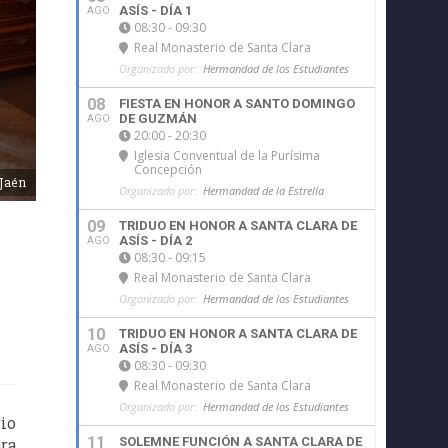
ASÍS - DÍA 1
AGO
08:30 - 09:30
Real Monasterio de Santa Clara
Organizado por:
Hermandad de los Estudiantes
08
FIESTA EN HONOR A SANTO DOMINGO
DE GUZMÁN
AGO
20:00 - 20:30
Iglesia Conventual de la Purísima
Concepción
Jaén
Organizado por:
Hermandad de la Estrella
09
TRIDUO EN HONOR A SANTA CLARA DE
ASÍS - DÍA 2
AGO
08:30 - 09:15
Real Monasterio de Santa Clara
Organizado por:
Hermandad de los Estudiantes
10
TRIDUO EN HONOR A SANTA CLARA DE
ASÍS - DÍA 3
AGO
08:30 - 09:30
Real Monasterio de Santa Clara
Organizado por:
Hermandad de los Estudiantes
rio
11
ara
SOLEMNE FUNCIÓN A SANTA CLARA DE