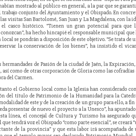
 habían mostrado al público en general, a la par que se garant
 trabajo conjunto del Ayuntamiento y el Obispado. En concre
 a las visitas San Bartolomé, San Juan y La Magdalena, con la i
a el casco histórico. “Tienen un gran potencial para que 
lo conozcan”, ha hecho hincapié el responsable municipal que
local se pondrán a disposición de este objetivo. “Se trata de 
reservar la conservación de los bienes”, ha insistido el vica
s hermandades de Pasión de la ciudad de Jaén, la Expiración,
 así como de otras corporación de Gloria como las cofradías
ora del Carmen.
 tanto el Gobierno local como la Iglesia han considerado c
ión del título de Patrimonio de la Humanidad para la Catedr
dalidad de este y de la creación de un grupo para ello, a fin
pueda presentar de nuevo el proyecto a la Unesco”, ha apuntado
esta línea, el concejal de Cultura y Turismo ha asegurado q
el que tendrá voz el Obispado “como parte esencial”, se creará 
ante de la provincia” y que esta labor irá acompañada de
ara que el templo mayor sea declarado Patrimonio Mundial.