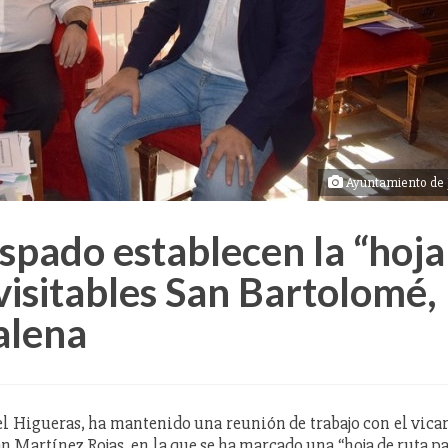
Ayuntamiento de 
pado establecen la “hoja
visitables San Bartolomé,
alena
el Higueras, ha mantenido una reunión de trabajo con el vica
an Martínez Rojas, en la que se ha marcado una “hoja de ruta p