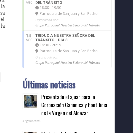
DEL TRÁNSITO
AGO
 la
18:00 - 19:30
esa
Parroquia de San Juan y San Pedro
 el
Organizado por:
 la
Grupo Parroquial Nuestra Señora del Tránsito
14
TRIDUO A NUESTRA SEÑORA DEL
TRÁNSITO - DÍA 3
AGO
19:30 - 20:15
Parroquia de San Juan y San Pedro
Organizado por:
Grupo Parroquial Nuestra Señora del Tránsito
Últimas noticias
Presentado el ajuar para la
Coronación Canónica y Pontificia
de la Virgen del Alcázar
4 agosto, 2026