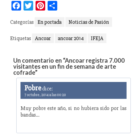
Facebook
Twitter
Pinterest
Compartir
Categorías
En portada
Noticias de Pasión
Etiquetas
Ancoar
ancoar 2014
IFEJA
Un comentario en “
Ancoar registra 7.000
visitantes en un fin de semana de arte
cofrade
”
Pobre
dice:
7 octubre, 2014 a las 00:20
Muy pobre este año, si no hubiera sido por las
bandas…