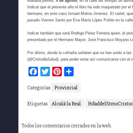
Mañana jueves,
9 de agosto
, en la calle las Monjas se abri
Indicar que el presente año el libro ha sido maquetado por e
hermano, en este caso Ismael Molina Jiménez. El cartel, que n
pasado Viernes Santo por Eva María López Pulido en la call
Indicar también que será Rodrigo Pérez Ferreira quien, el próx
presentado por el Hermano Mayor, José Francisco Moyano Lópe
Por último, desde la cofradía señalan que se han unido a las
(@CristodlaSalud), para poder estar así comunicarse con el
Facebook
Twitter
Pinterest
Compartir
Categorías
Provincial
Etiquetas
Alcalá la Real
HdaddelStmoCristod
Todos los comentarios cerrados en la web.