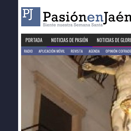
Skip
to
content
PORTADA
NOTICIAS DE PASIÓN
NOTICIAS DE GLOR
RADIO
APLICACIÓN MÓVIL
REVISTA
AGENDA
OPINIÓN COFRAD