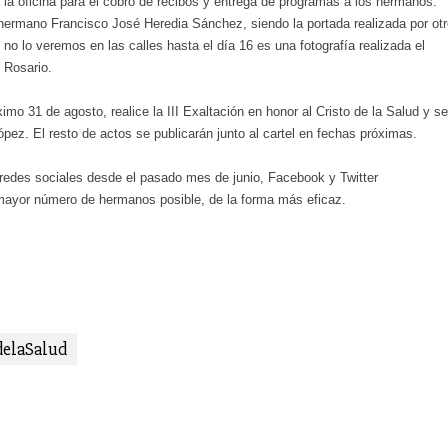
rá la oficina para el cobro de recibos y entrega de programas a los hermanos.
l hermano Francisco José Heredia Sánchez, siendo la portada realizada por ot
o lo veremos en las calles hasta el día 16 es una fotografía realizada el
e Rosario.
imo 31 de agosto, realice la III Exaltación en honor al Cristo de la Salud y se
z. El resto de actos se publicarán junto al cartel en fechas próximas.
 redes sociales desde el pasado mes de junio, Facebook y Twitter
 mayor número de hermanos posible, de la forma más eficaz.
elaSalud