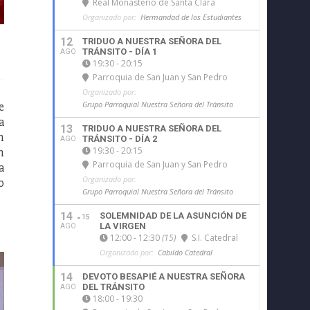
Real Monasterio de Santa Clara
Organizado por:
Hermandad de los Estudiantes
12
TRIDUO A NUESTRA SEÑORA DEL
TRÁNSITO - DÍA 1
AGO
19:30 - 20:15
Parroquia de San Juan y San Pedro
Organizado por:
e
Grupo Parroquial Nuestra Señora del Tránsito
a
13
TRIDUO A NUESTRA SEÑORA DEL
n
TRÁNSITO - DÍA 2
AGO
n
19:30 - 20:15
Parroquia de San Juan y San Pedro
a
Organizado por:
o
Grupo Parroquial Nuestra Señora del Tránsito
14
SOLEMNIDAD DE LA ASUNCIÓN DE
15
LA VIRGEN
AGO
12:00 - 12:30
(15)
S.I. Catedral
Organizado por:
Cabildo Catedral
14
DEVOTO BESAPIÉ A NUESTRA SEÑORA
DEL TRÁNSITO
AGO
18:00 - 19:30