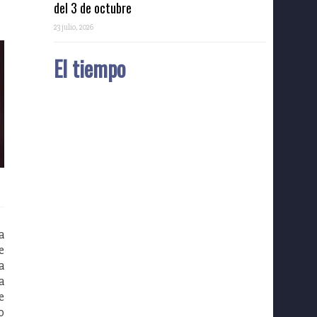
del 3 de octubre
23 julio, 2026
El tiempo
a
e
a
a
e
o