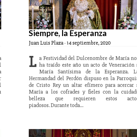
Siempre, la Esperanza
Juan Luis Plaza
-
14 septiembre, 2020
L
a
a Festividad del Dulcenombre de María no
l
ha traído este año un acto de Veneración 
a
María Santísima de la Esperanza. L
r
Hermandad del Perdón dispuso en la Parroqui
l
de Cristo Rey un altar efímero para acercar 
u
María a los cofrades y fieles con la cuidad
belleza que requieren estos acto
piadosos. Durante toda…