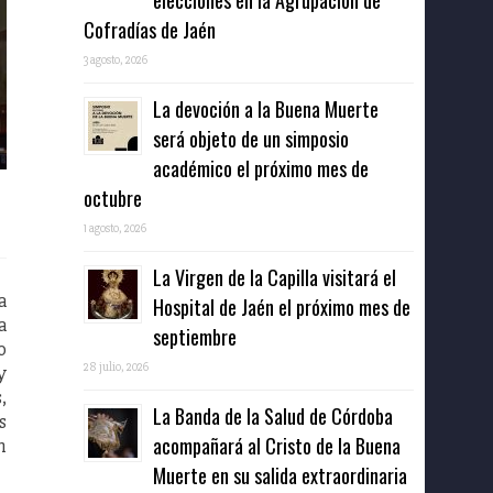
elecciones en la Agrupación de
Cofradías de Jaén
3 agosto, 2026
La devoción a la Buena Muerte
será objeto de un simposio
académico el próximo mes de
octubre
1 agosto, 2026
La Virgen de la Capilla visitará el
a
Hospital de Jaén el próximo mes de
a
septiembre
o
28 julio, 2026
y
,
La Banda de la Salud de Córdoba
s
acompañará al Cristo de la Buena
n
Muerte en su salida extraordinaria