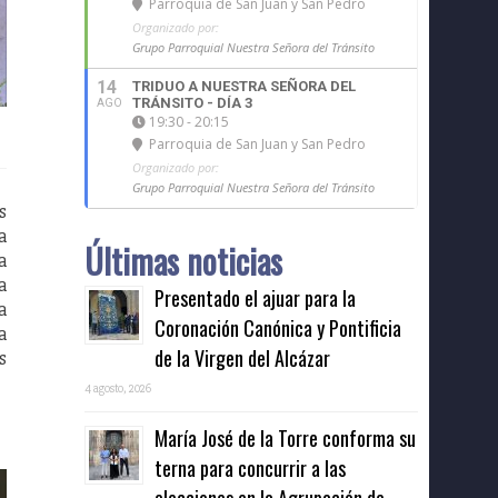
Parroquia de San Juan y San Pedro
Organizado por:
Grupo Parroquial Nuestra Señora del Tránsito
14
TRIDUO A NUESTRA SEÑORA DEL
TRÁNSITO - DÍA 3
AGO
19:30 - 20:15
Parroquia de San Juan y San Pedro
Organizado por:
Grupo Parroquial Nuestra Señora del Tránsito
s
a
Últimas noticias
a
a
Presentado el ajuar para la
a
Coronación Canónica y Pontificia
a
de la Virgen del Alcázar
s
4 agosto, 2026
María José de la Torre conforma su
terna para concurrir a las