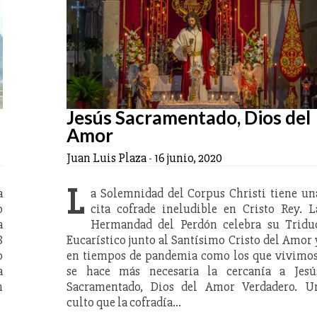
Jesús Sacramentado, Dios del
Amor
Juan Luis Plaza
-
16 junio, 2020
L
a
a Solemnidad del Corpus Christi tiene un
o
cita cofrade ineludible en Cristo Rey. L
a
Hermandad del Perdón celebra su Tridu
8
Eucarístico junto al Santísimo Cristo del Amor 
o
en tiempos de pandemia como los que vivimos
a
se hace más necesaria la cercanía a Jesú
n
Sacramentado, Dios del Amor Verdadero. U
culto que la cofradía…