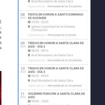
Real Monasterio de Santa Clara
Organizado por:
Hermandad de los Estudiantes
08
FIESTA EN HONOR A SANTO DOMINGO
DE GUZMÁN
AGO
l
20:00 - 20:30
,
Iglesia Conventual de la Purísima
Concepción
s
Organizado por:
Hermandad de la Estrella
s
a
09
TRIDUO EN HONOR A SANTA CLARA DE
ASÍS - DÍA 2
a
AGO
08:30 - 09:15
Real Monasterio de Santa Clara
Organizado por:
Hermandad de los Estudiantes
10
TRIDUO EN HONOR A SANTA CLARA DE
ASÍS - DÍA 3
AGO
08:30 - 09:30
Real Monasterio de Santa Clara
Organizado por:
Hermandad de los Estudiantes
11
SOLEMNE FUNCIÓN A SANTA CLARA DE
ASÍS
AGO
09:00 - 10:00