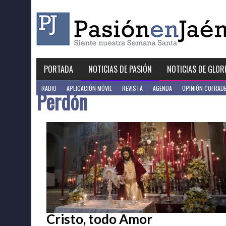
Skip
to
content
PORTADA
NOTICIAS DE PASIÓN
NOTICIAS DE GLOR
RADIO
APLICACIÓN MÓVIL
REVISTA
AGENDA
OPINIÓN COFRAD
Perdón
Cristo, todo Amor