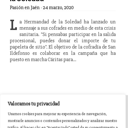
Pasión en Jaén
-
24 marzo, 2020
L
a Hermandad de la Soledad ha lanzado un
mensaje a sus cofrades en medio de esta crisis
sanitaria. "Si pensabas participar en la salida
procesional, puedes donar el importe de tu
papeleta de sitio". El objetivo de la cofradía de San
Ildefonso es colaborar en la campaña que ha
puesto en marcha Cáritas para…
Valoramos tu privacidad
INICIO
AGENDA
NOTICIAS DE PASIÓN
Usamos cookies para mejorar su experiencia de navegación,
mostrarle anuncios o contenidos personalizados y analizar nuestro
NOTICIAS DE GLORIA
BREVES COFRADES
BANDAS
tráfico. Al hacer clic en “Aceptar todo” usted da su consentimiento a