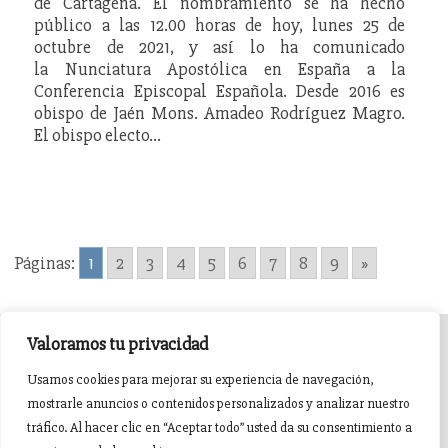
de Cartagena. El nombramiento se ha hecho
público a las 12.00 horas de hoy, lunes 25 de
octubre de 2021, y así lo ha comunicado
la Nunciatura Apostólica en España a la
Conferencia Episcopal Española. Desde 2016 es
obispo de Jaén Mons. Amadeo Rodríguez Magro.
El obispo electo…
Páginas:
1
2
3
4
5
6
7
8
9
»
Valoramos tu privacidad
INICIO
AGENDA
NOTICIAS DE PASIÓN
Usamos cookies para mejorar su experiencia de navegación,
mostrarle anuncios o contenidos personalizados y analizar nuestro
NOTICIAS DE GLORIA
BREVES COFRADES
BANDAS
tráfico. Al hacer clic en “Aceptar todo” usted da su consentimiento a