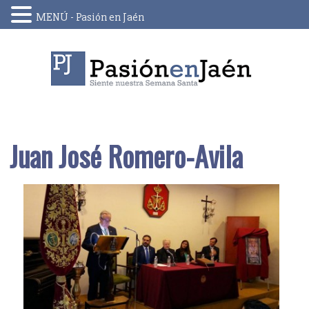
MENÚ - Pasión en Jaén
Skip
to
content
Juan José Romero-Ávila