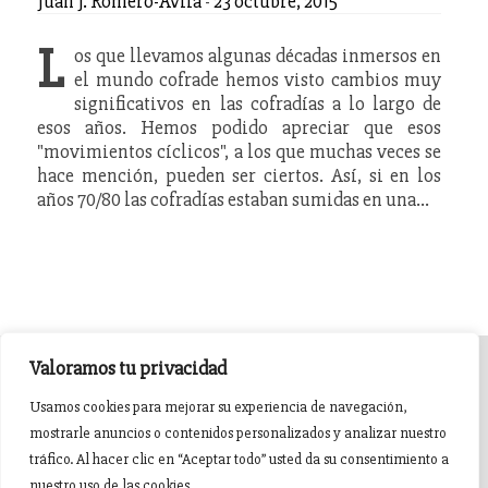
Juan J. Romero-Ávila
-
23 octubre, 2015
L
os que llevamos algunas décadas inmersos en
el mundo cofrade hemos visto cambios muy
significativos en las cofradías a lo largo de
esos años. Hemos podido apreciar que esos
"movimientos cíclicos", a los que muchas veces se
hace mención, pueden ser ciertos. Así, si en los
años 70/80 las cofradías estaban sumidas en una…
Valoramos tu privacidad
INICIO
AGENDA
NOTICIAS DE PASIÓN
Usamos cookies para mejorar su experiencia de navegación,
mostrarle anuncios o contenidos personalizados y analizar nuestro
NOTICIAS DE GLORIA
BREVES COFRADES
BANDAS
tráfico. Al hacer clic en “Aceptar todo” usted da su consentimiento a
nuestro uso de las cookies.