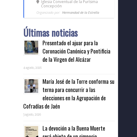
Iglesia Conventual de la Purísima
Concepción
Organizado por:
Hermandad de la Estrella
Últimas noticias
Presentado el ajuar para la
Coronación Canónica y Pontificia
de la Virgen del Alcázar
4 agosto, 2026
María José de la Torre conforma su
terna para concurrir a las
elecciones en la Agrupación de
Cofradías de Jaén
3 agosto, 2026
La devoción a la Buena Muerte
será objeto de un simposio