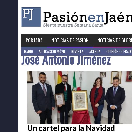
Skip
to
content
PORTADA
NOTICIAS DE PASIÓN
NOTICIAS DE GLOR
RADIO
APLICACIÓN MÓVIL
REVISTA
AGENDA
OPINIÓN COFRAD
José Antonio Jiménez
Un cartel para la Navidad