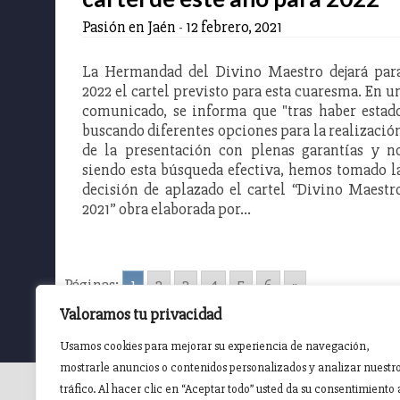
Pasión en Jaén
-
12 febrero, 2021
La Hermandad del Divino Maestro dejará par
2022 el cartel previsto para esta cuaresma. En u
comunicado, se informa que "tras haber estad
buscando diferentes opciones para la realizació
de la presentación con plenas garantías y n
siendo esta búsqueda efectiva, hemos tomado l
decisión de aplazado el cartel “Divino Maestr
2021” obra elaborada por…
Páginas:
1
2
3
4
5
6
»
Valoramos tu privacidad
Usamos cookies para mejorar su experiencia de navegación,
mostrarle anuncios o contenidos personalizados y analizar nuestr
tráfico. Al hacer clic en “Aceptar todo” usted da su consentimiento 