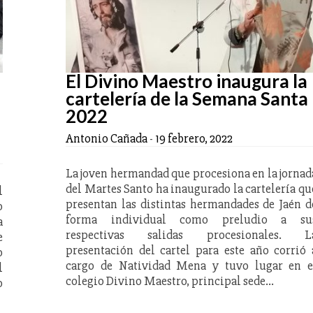
El Divino Maestro inaugura la
cartelería de la Semana Santa
2022
Antonio Cañada
-
19 febrero, 2022
La joven hermandad que procesiona en la jornad
del Martes Santo ha inaugurado la cartelería qu
l
presentan las distintas hermandades de Jaén d
o
forma individual como preludio a su
a
respectivas salidas procesionales. L
e
presentación del cartel para este año corrió 
o
cargo de Natividad Mena y tuvo lugar en e
l
colegio Divino Maestro, principal sede…
o