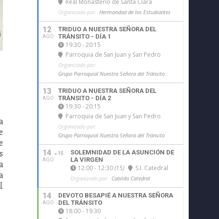
Real Monasterio de Santa Clara
Organizado por:
Hermandad de los Estudiantes
12
TRIDUO A NUESTRA SEÑORA DEL
TRÁNSITO - DÍA 1
AGO
19:30 - 20:15
Parroquia de San Juan y San Pedro
Organizado por:
Grupo Parroquial Nuestra Señora del Tránsito
13
TRIDUO A NUESTRA SEÑORA DEL
TRÁNSITO - DÍA 2
AGO
19:30 - 20:15
Parroquia de San Juan y San Pedro
a
Organizado por:
e
Grupo Parroquial Nuestra Señora del Tránsito
e
s
14
SOLEMNIDAD DE LA ASUNCIÓN DE
15
LA VIRGEN
AGO
a
12:00 - 12:30
(15)
S.I. Catedral
a
Organizado por:
Cabildo Catedral
l
14
DEVOTO BESAPIÉ A NUESTRA SEÑORA
DEL TRÁNSITO
AGO
18:00 - 19:30