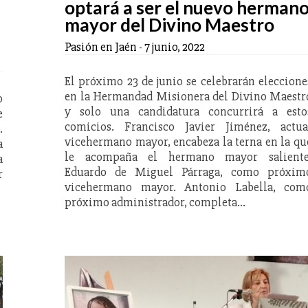
optará a ser el nuevo herman
mayor del Divino Maestro
Pasión en Jaén
-
7 junio, 2022
El próximo 23 de junio se celebrarán eleccione
en la Hermandad Misionera del Divino Maestr
o
y solo una candidatura concurrirá a esto
e
comicios. Francisco Javier Jiménez, actua
.
vicehermano mayor, encabeza la terna en la qu
a
le acompaña el hermano mayor saliente
a
Eduardo de Miguel Párraga, como próxim
r
vicehermano mayor. Antonio Labella, com
próximo administrador, completa…