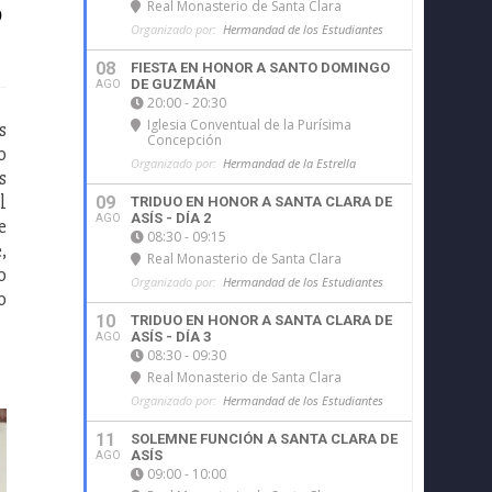
o
Real Monasterio de Santa Clara
Organizado por:
Hermandad de los Estudiantes
08
FIESTA EN HONOR A SANTO DOMINGO
DE GUZMÁN
AGO
20:00 - 20:30
Iglesia Conventual de la Purísima
s
Concepción
o
Organizado por:
Hermandad de la Estrella
s
l
09
TRIDUO EN HONOR A SANTA CLARA DE
ASÍS - DÍA 2
AGO
e
08:30 - 09:15
,
Real Monasterio de Santa Clara
o
Organizado por:
Hermandad de los Estudiantes
o
10
TRIDUO EN HONOR A SANTA CLARA DE
ASÍS - DÍA 3
AGO
08:30 - 09:30
Real Monasterio de Santa Clara
Organizado por:
Hermandad de los Estudiantes
11
SOLEMNE FUNCIÓN A SANTA CLARA DE
ASÍS
AGO
09:00 - 10:00