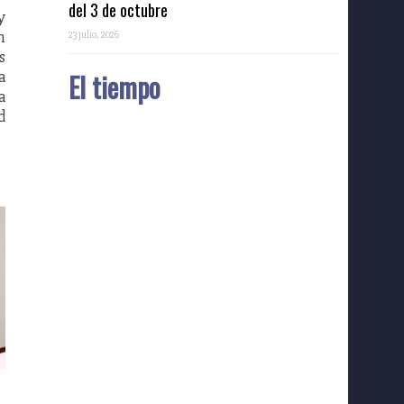
del 3 de octubre
y
n
23 julio, 2026
s
a
El tiempo
a
d