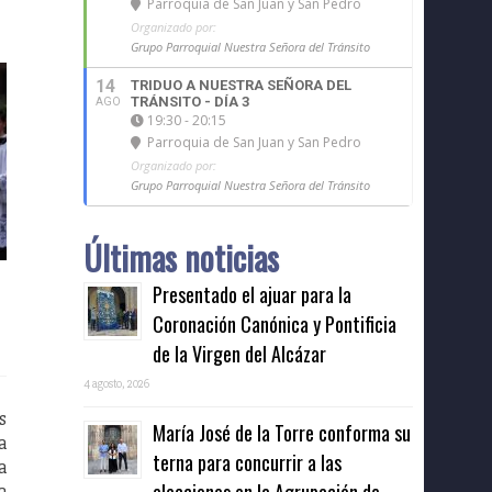
Parroquia de San Juan y San Pedro
Organizado por:
Grupo Parroquial Nuestra Señora del Tránsito
14
TRIDUO A NUESTRA SEÑORA DEL
TRÁNSITO - DÍA 3
AGO
19:30 - 20:15
Parroquia de San Juan y San Pedro
Organizado por:
Grupo Parroquial Nuestra Señora del Tránsito
Últimas noticias
Presentado el ajuar para la
Coronación Canónica y Pontificia
de la Virgen del Alcázar
4 agosto, 2026
s
María José de la Torre conforma su
a
terna para concurrir a las
a
a