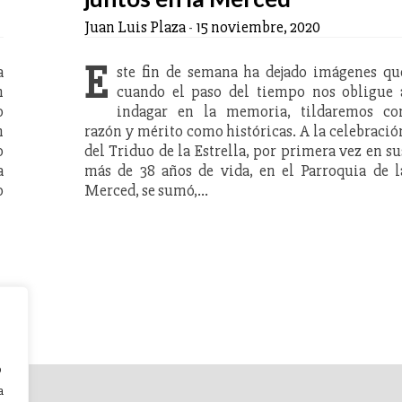
Juan Luis Plaza
-
15 noviembre, 2020
E
a
ste fin de semana ha dejado imágenes qu
n
cuando el paso del tiempo nos obligue 
o
indagar en la memoria, tildaremos co
n
razón y mérito como históricas. A la celebració
o
del Triduo de la Estrella, por primera vez en su
a
más de 38 años de vida, en el Parroquia de l
o
Merced, se sumó,…
o
a