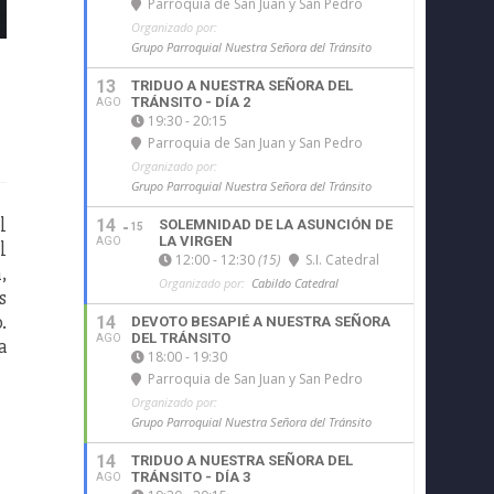
Parroquia de San Juan y San Pedro
Organizado por:
Grupo Parroquial Nuestra Señora del Tránsito
13
TRIDUO A NUESTRA SEÑORA DEL
TRÁNSITO - DÍA 2
AGO
19:30 - 20:15
Parroquia de San Juan y San Pedro
Organizado por:
Grupo Parroquial Nuestra Señora del Tránsito
l
14
SOLEMNIDAD DE LA ASUNCIÓN DE
15
LA VIRGEN
AGO
l
12:00 - 12:30
(15)
S.I. Catedral
,
Organizado por:
Cabildo Catedral
s
.
14
DEVOTO BESAPIÉ A NUESTRA SEÑORA
DEL TRÁNSITO
AGO
a
18:00 - 19:30
Parroquia de San Juan y San Pedro
Organizado por:
Grupo Parroquial Nuestra Señora del Tránsito
14
TRIDUO A NUESTRA SEÑORA DEL
TRÁNSITO - DÍA 3
AGO