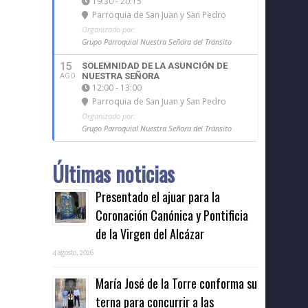
19:30 - 20:15
Parroquia de San Juan y San Pedro
Organizado por:
Grupo Parroquial Nuestra Señora del Tránsito
15
SOLEMNIDAD DE LA ASUNCIÓN DE
NUESTRA SEÑORA
AGO
12:00 - 13:00
Parroquia de San Juan y San Pedro
Organizado por:
Grupo Parroquial Nuestra Señora del Tránsito
Últimas noticias
Presentado el ajuar para la
Coronación Canónica y Pontificia
de la Virgen del Alcázar
4 agosto, 2026
María José de la Torre conforma su
terna para concurrir a las