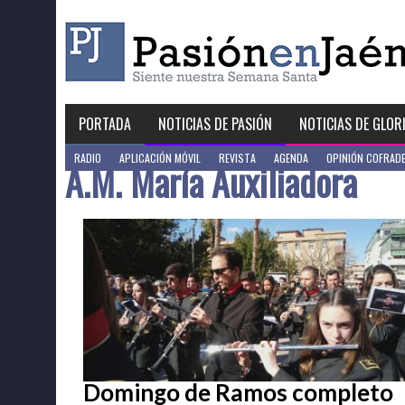
Skip
to
content
PORTADA
NOTICIAS DE PASIÓN
NOTICIAS DE GLOR
RADIO
APLICACIÓN MÓVIL
REVISTA
AGENDA
OPINIÓN COFRAD
A.M. María Auxiliadora
Domingo de Ramos completo