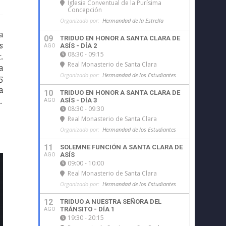
Iglesia Conventual de la Purísima
Concepción
Organizado por:
Hermandad de la Estrella
a
09
TRIDUO EN HONOR A SANTA CLARA DE
s
ASÍS - DÍA 2
AGO
08:30 - 09:15
.
Real Monasterio de Santa Clara
a
Organizado por:
Hermandad de los Estudiantes
5
a
10
TRIDUO EN HONOR A SANTA CLARA DE
…
ASÍS - DÍA 3
AGO
08:30 - 09:30
Real Monasterio de Santa Clara
Organizado por:
Hermandad de los Estudiantes
11
SOLEMNE FUNCIÓN A SANTA CLARA DE
ASÍS
AGO
09:00 - 10:00
Real Monasterio de Santa Clara
Organizado por:
Hermandad de los Estudiantes
12
TRIDUO A NUESTRA SEÑORA DEL
TRÁNSITO - DÍA 1
AGO
19:30 - 20:15