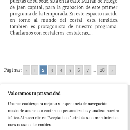
puertas de su sede, sita en la calle Millán de Priego
de Jaén capital, para la grabación de este primer
programa de la temporada. En este espacio nacido
en torno al mundo del costal, esta temática
también es protagonista de nuestro programa.
Charlamos con costaleros, costaleras,…
Páginas:
«
1
2
3
4
5
6
7
...
28
»
Valoramos tu privacidad
INICIO
AGENDA
NOTICIAS DE PASIÓN
Usamos cookies para mejorar su experiencia de navegación,
mostrarle anuncios o contenidos personalizados y analizar nuestro
NOTICIAS DE GLORIA
BREVES COFRADES
BANDAS
tráfico. Al hacer clic en “Aceptar todo” usted da su consentimiento a
nuestro uso de las cookies.