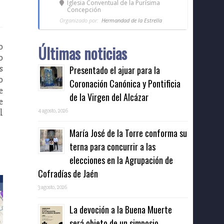
Iglesia Conventual de la Purísima
Concepción
Organizado por:
Hermandad de la Estrella
o
Últimas noticias
o
s
Presentado el ajuar para la
o
Coronación Canónica y Pontificia
e
de la Virgen del Alcázar
e
l
4 agosto, 2026
María José de la Torre conforma su
terna para concurrir a las
elecciones en la Agrupación de
Cofradías de Jaén
3 agosto, 2026
La devoción a la Buena Muerte
será objeto de un simposio