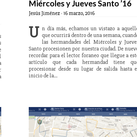
Miércoles y Jueves Santo ’16
Jesús Jiménez
-
16 marzo, 2016
U
n día más, echamos un vistazo a aquell
que ocurrirá dentro de una semana, cuand
s
las hermandades del Miércoles y Jueve
s
Santo procesionen por nuestra ciudad. De nuev
e
recordar para el lector foraneo que llegue a est
l
artículo que cada hermandad tiene qu
a
procesionar desde su lugar de salida hasta e
r
inicio de la…
a